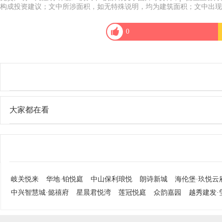
构成投资建议；文中所涉面积，如无特殊说明，均为建筑面积；文中出现
0
大家都在看
岐关悦来
华地·铂悦庭
中山保利琅悦
朗诗新城
海伦堡·玖悦云
中兴智慧城·懿禧府
星晨君悦湾
莲冠悦庭
众韵嘉园
越秀建发·