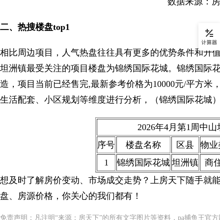
数据来源：
二、热搜楼盘top1
相比周边项目，人气热盘往往具有更多的优势条件和升
坦洲镇最受关注的项目楼盘为锦绣国际花城。锦绣国际花
造，项目当前已经售完,最新参考价格为10000元/平
生活配套、小区规划等维度进行分析，（锦绣国际花城）楼
2026年4月第1周中山
序号
楼盘名称
区县
物业
1
锦绣国际花城
坦洲镇
商
想及时了解房价变动、市场成交走势？上房天下随手就能查房价（
盘、房源价格，你关心的我们都有！
免责声明：凡注明“来源：房天下”的所有文字图片等资料，pa捕鱼王官