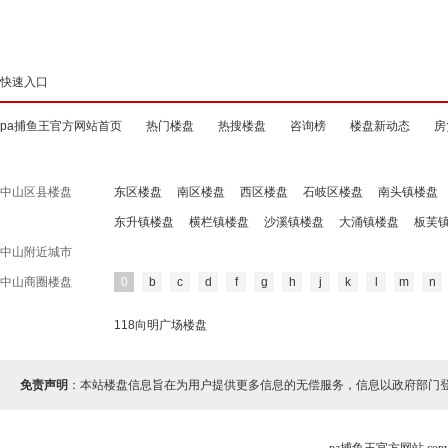
快速入口
pa捕鱼王官方网站首页
热门楼盘
热搜楼盘
咨询榜
楼盘新动态
房
中山区县楼盘
东区楼盘
南区楼盘
西区楼盘
石岐区楼盘
南头镇楼盘
东升镇楼盘
横栏镇楼盘
沙溪镇楼盘
大涌镇楼盘
板芙
中山附近城市
中山商圈楼盘
0
b
c
d
f
g
h
j
k
l
m
n
118向明广场楼盘
免责声明
：本站楼盘信息旨在为用户提供更多信息的无偿服务，信息以政府部门