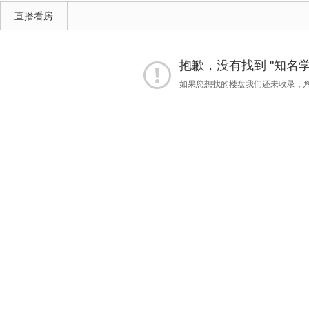
直播看房
抱歉，没有找到 "知名学
如果您想找的楼盘我们还未收录，