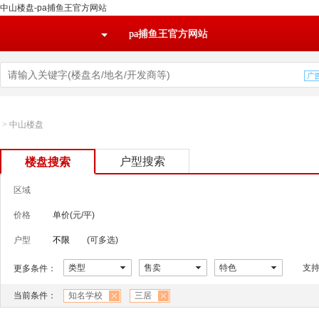
中山楼盘-pa捕鱼王官方网站
pa捕鱼王官方网站
>
中山楼盘
户型搜索
楼盘搜索
区域
价格
单价(元/平)
户型
不限
(可多选)
类型
售卖
特色
支
更多条件：
当前条件：
知名学校
三居