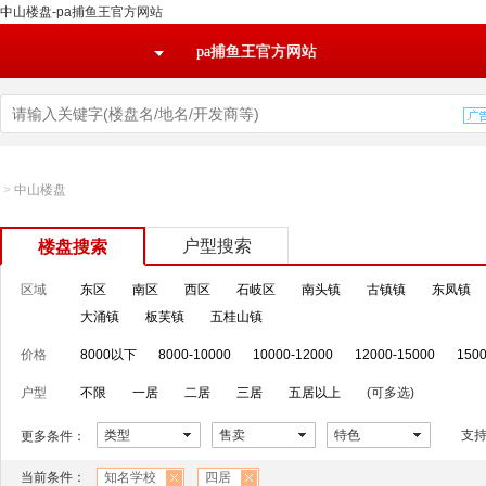
中山楼盘-pa捕鱼王官方网站
pa捕鱼王官方网站
>
中山楼盘
户型搜索
楼盘搜索
区域
东区
南区
西区
石岐区
南头镇
古镇镇
东凤镇
大涌镇
板芙镇
五桂山镇
价格
8000以下
8000-10000
10000-12000
12000-15000
1500
户型
不限
一居
二居
三居
五居以上
(可多选)
类型
售卖
特色
支
更多条件：
当前条件：
知名学校
四居