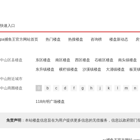
快速入口
pa捕鱼王官方网站首页
热门楼盘
热搜楼盘
咨询榜
楼盘新动态
房
中山区县楼盘
东区楼盘
南区楼盘
西区楼盘
石岐区楼盘
南头镇楼盘
东升镇楼盘
横栏镇楼盘
沙溪镇楼盘
大涌镇楼盘
板芙
中山附近城市
中山商圈楼盘
0
b
c
d
f
g
h
j
k
l
m
n
118向明广场楼盘
免责声明
：本站楼盘信息旨在为用户提供更多信息的无偿服务，信息以政府部门