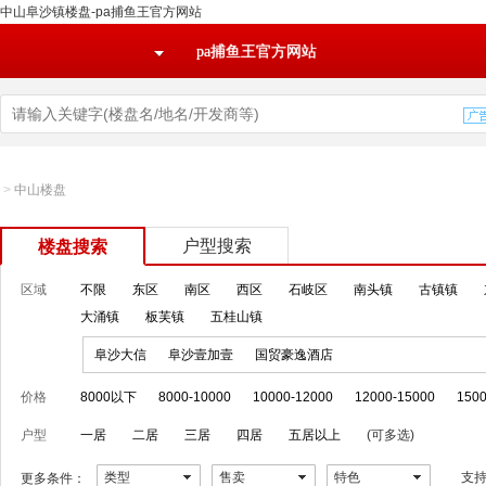
中山阜沙镇楼盘-pa捕鱼王官方网站
pa捕鱼王官方网站
>
中山楼盘
户型搜索
楼盘搜索
区域
不限
东区
南区
西区
石岐区
南头镇
古镇镇
大涌镇
板芙镇
五桂山镇
阜沙大信
阜沙壹加壹
国贸豪逸酒店
价格
8000以下
8000-10000
10000-12000
12000-15000
1500
户型
一居
二居
三居
四居
五居以上
(可多选)
类型
售卖
特色
支
更多条件：