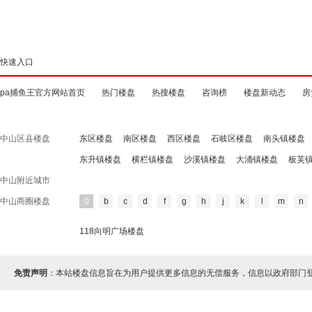
快速入口
pa捕鱼王官方网站首页
热门楼盘
热搜楼盘
咨询榜
楼盘新动态
房
中山区县楼盘
东区楼盘
南区楼盘
西区楼盘
石岐区楼盘
南头镇楼盘
东升镇楼盘
横栏镇楼盘
沙溪镇楼盘
大涌镇楼盘
板芙
中山附近城市
中山商圈楼盘
0
b
c
d
f
g
h
j
k
l
m
n
118向明广场楼盘
免责声明
：本站楼盘信息旨在为用户提供更多信息的无偿服务，信息以政府部门