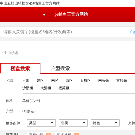
中山五桂山镇楼盘-pa捕鱼王官方网站
pa捕鱼王官方网站
>
中山楼盘
户型搜索
楼盘搜索
区域
不限
东区
南区
西区
石岐区
南头镇
古镇镇
沙溪镇
大涌镇
板芙镇
价格
单价(元/平)
户型
(可多选)
类型
售卖
特色
支
更多条件：
当前条件：
五桂山镇
知名学校