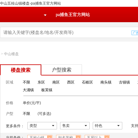
中山五桂山镇楼盘-pa捕鱼王官方网站
pa捕鱼王官方网站
>
中山楼盘
户型搜索
楼盘搜索
区域
不限
东区
南区
西区
石岐区
南头镇
古镇镇
大涌镇
板芙镇
价格
单价(元/平)
户型
不限
(可多选)
类型
售卖
特色
支
更多条件：
当前条件：
五桂山镇
知名学校
五居以上