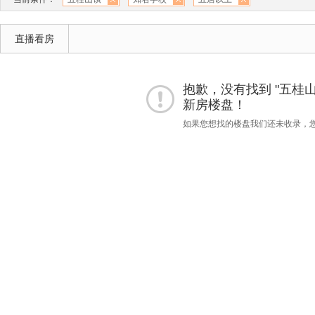
直播看房
抱歉，没有找到 "五桂山镇
新房楼盘！
如果您想找的楼盘我们还未收录，