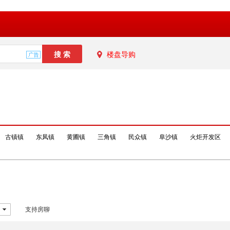
楼盘导购
古镇镇
东凤镇
黄圃镇
三角镇
民众镇
阜沙镇
火炬开发区
支持房聊