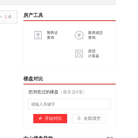
房产工具
<
1
/0
预售证
新房成交
查询
查询
房贷
计算器
楼盘对比
您浏览过的楼盘
（最多选4项）
开始对比
全部清空