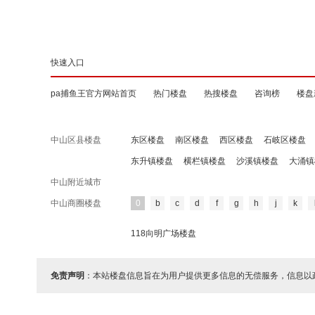
快速入口
pa捕鱼王官方网站首页
热门楼盘
热搜楼盘
咨询榜
楼盘
中山区县楼盘
东区楼盘
南区楼盘
西区楼盘
石岐区楼盘
东升镇楼盘
横栏镇楼盘
沙溪镇楼盘
大涌镇
中山附近城市
中山商圈楼盘
0
b
c
d
f
g
h
j
k
118向明广场楼盘
免责声明
：本站楼盘信息旨在为用户提供更多信息的无偿服务，信息以