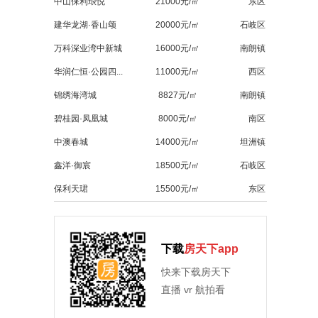
中山保利琅悦
21000元/㎡
东区
建华龙湖·香山颂
20000元/㎡
石岐区
万科深业湾中新城
16000元/㎡
南朗镇
华润仁恒·公园四...
11000元/㎡
西区
锦绣海湾城
8827元/㎡
南朗镇
碧桂园·凤凰城
8000元/㎡
南区
中澳春城
14000元/㎡
坦洲镇
鑫洋·御宸
18500元/㎡
石岐区
保利天珺
15500元/㎡
东区
下载
房天下app
快来下载房天下
直播 vr 航拍看