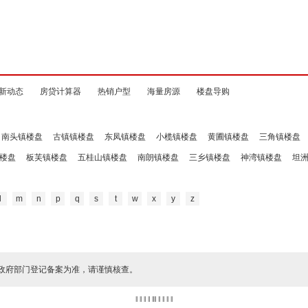
新动态
房贷计算器
热销户型
海量房源
楼盘导购
南头镇楼盘
古镇镇楼盘
东凤镇楼盘
小榄镇楼盘
黄圃镇楼盘
三角镇楼盘
楼盘
板芙镇楼盘
五桂山镇楼盘
南朗镇楼盘
三乡镇楼盘
神湾镇楼盘
坦
l
m
n
p
q
s
t
w
x
y
z
政府部门登记备案为准，请谨慎核查。
‖ ‖ ‖ ‖
‖
‖ ‖ ‖ ‖ ‖