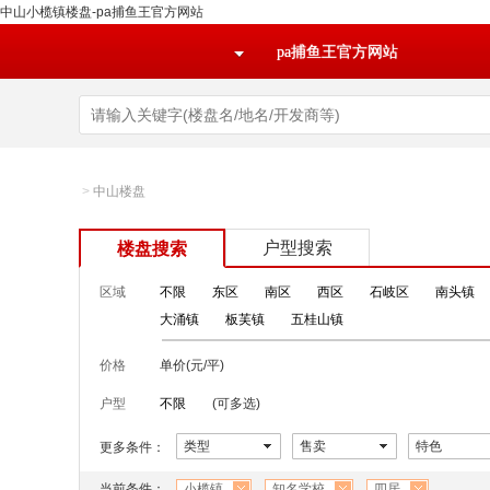
中山小榄镇楼盘-pa捕鱼王官方网站
pa捕鱼王官方网站
>
中山楼盘
户型搜索
楼盘搜索
区域
不限
东区
南区
西区
石岐区
南头镇
大涌镇
板芙镇
五桂山镇
价格
单价(元/平)
户型
不限
(可多选)
类型
售卖
特色
更多条件：
当前条件：
小榄镇
知名学校
四居