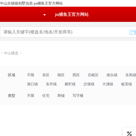
中山古镇镇别墅信息-pa捕鱼王官方网站
pa捕鱼王官方网站
>
中山楼盘
>
区域
不限
东区
南区
西区
石岐区
南头镇
东凤
港口镇
东升镇
横栏镇
沙溪镇
大涌镇
板芙镇
类型
不限
住宅
商铺
写字楼