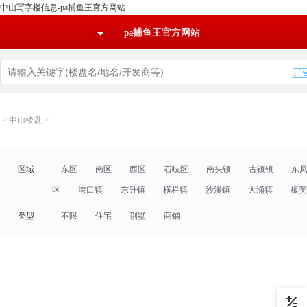
中山写字楼信息-pa捕鱼王官方网站
pa捕鱼王官方网站
>
中山楼盘
>
区域
东区
南区
西区
石岐区
南头镇
古镇镇
东
区
港口镇
东升镇
横栏镇
沙溪镇
大涌镇
板芙
类型
不限
住宅
别墅
商铺