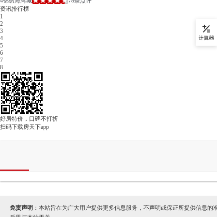
4
锦绣海湾城
78条点评
资讯排行榜
1
2
3
4
5
6
7
8
好房特价，口碑不打折
扫码下载房天下app
免责声明
：本站旨在为广大用户提供更多信息服务，不声明或保证所提供信息的