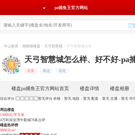
pa捕鱼王官方网站
>
中山新房
>
南朗镇楼盘
>
天弓智慧城
>
天弓智慧城点评
天弓智慧城怎么样、好不好-pa
在售
商业
毛坯
楼盘pa捕鱼王官方网站首页
楼盘详情
楼盘相册
综合评分:
暂无评分
价格：暂无 地段：暂无 配套：暂无 交通：暂无 环
周边楼盘
15000元/平方米
4
万科深业湾中新城
78条点评
楼盘热评榜
9800元/m²