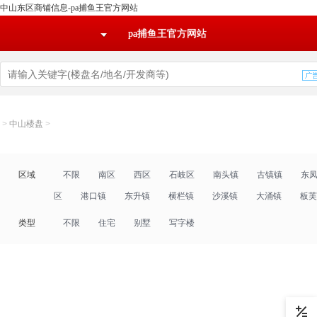
中山东区商铺信息-pa捕鱼王官方网站
pa捕鱼王官方网站
>
中山楼盘
>
区域
不限
南区
西区
石岐区
南头镇
古镇镇
东
区
港口镇
东升镇
横栏镇
沙溪镇
大涌镇
板芙
类型
不限
住宅
别墅
写字楼