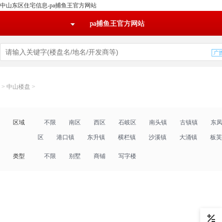
中山东区住宅信息-pa捕鱼王官方网站
pa捕鱼王官方网站
>
中山楼盘
>
区域
不限
南区
西区
石岐区
南头镇
古镇镇
东
区
港口镇
东升镇
横栏镇
沙溪镇
大涌镇
板芙
类型
不限
别墅
商铺
写字楼