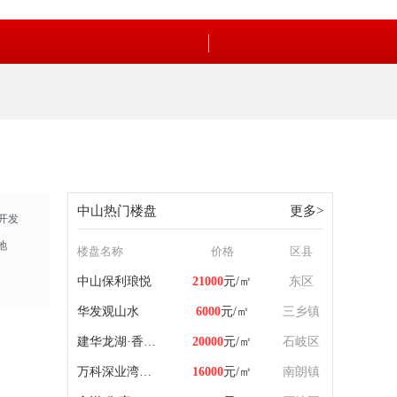
中山热门楼盘
更多
>
开发
地
楼盘名称
价格
区县
中山保利琅悦
21000
元/㎡
东区
华发观山水
6000
元/㎡
三乡镇
建华龙湖·香山颂
20000
元/㎡
石岐区
万科深业湾中新城
16000
元/㎡
南朗镇