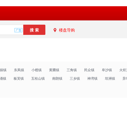
楼盘导购
镇镇
东凤镇
小榄镇
黄圃镇
三角镇
民众镇
阜沙镇
火炬
涌镇
板芙镇
五桂山镇
南朗镇
三乡镇
神湾镇
坦洲镇
异