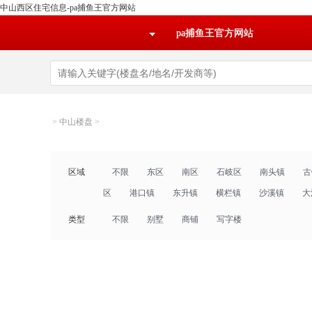
中山西区住宅信息-pa捕鱼王官方网站
pa捕鱼王官方网站
>
中山楼盘
>
区域
不限
东区
南区
石岐区
南头镇
古
区
港口镇
东升镇
横栏镇
沙溪镇
大
类型
不限
别墅
商铺
写字楼