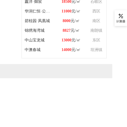
鑫洋·御宸
18500
元/㎡
石岐区
华润仁恒·公园四季
11000
元/㎡
西区
碧桂园·凤凰城
8000
元/㎡
南区
锦绣海湾城
8827
元/㎡
南朗镇
中山宝龙城
13000
元/㎡
东区
中澳春城
14000
元/㎡
坦洲镇