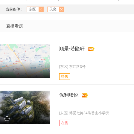
当前条件：
东区
天奕
直播看房
顺景·若隐轩
[东区] 东江路3号
待售
保利瑧悦
[东区] 博爱七路34号香山小学旁
在售