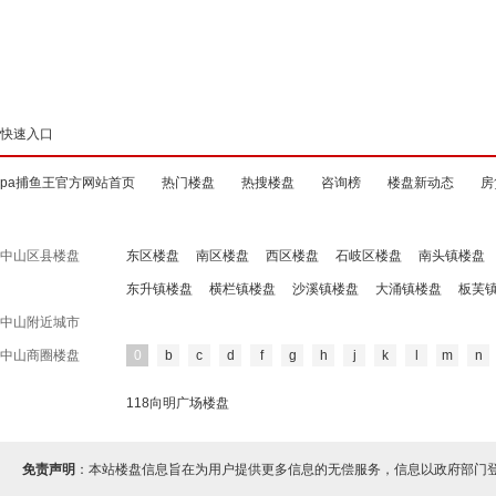
快速入口
pa捕鱼王官方网站首页
热门楼盘
热搜楼盘
咨询榜
楼盘新动态
房
中山区县楼盘
东区楼盘
南区楼盘
西区楼盘
石岐区楼盘
南头镇楼盘
东升镇楼盘
横栏镇楼盘
沙溪镇楼盘
大涌镇楼盘
板芙
中山附近城市
中山商圈楼盘
0
b
c
d
f
g
h
j
k
l
m
n
118向明广场楼盘
免责声明
：本站楼盘信息旨在为用户提供更多信息的无偿服务，信息以政府部门