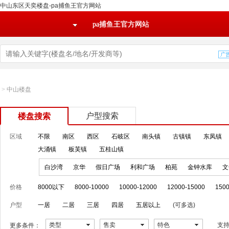
中山东区天奕楼盘-pa捕鱼王官方网站
pa捕鱼王官方网站
>
中山楼盘
户型搜索
楼盘搜索
区域
不限
南区
西区
石岐区
南头镇
古镇镇
东凤镇
大涌镇
板芙镇
五桂山镇
白沙湾
京华
假日广场
利和广场
柏苑
金钟水库
文
价格
8000以下
8000-10000
10000-12000
12000-15000
1500
户型
一居
二居
三居
四居
五居以上
(可多选)
类型
售卖
特色
支
更多条件：