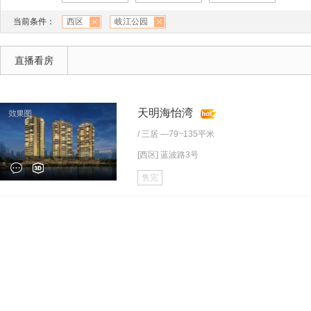
当前条件：
西区
岐江公园
直播看房
天明海怡湾
/
三居
—79~135平米
[西区] 蓝波路3号
售完