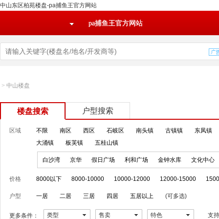
中山东区柏苑楼盘-pa捕鱼王官方网站
pa捕鱼王官方网站
>
中山楼盘
户型搜索
楼盘搜索
区域
不限
南区
西区
石岐区
南头镇
古镇镇
东凤镇
大涌镇
板芙镇
五桂山镇
白沙湾
京华
假日广场
利和广场
金钟水库
文化中心
价格
8000以下
8000-10000
10000-12000
12000-15000
1500
户型
一居
二居
三居
四居
五居以上
(可多选)
类型
售卖
特色
支
更多条件：