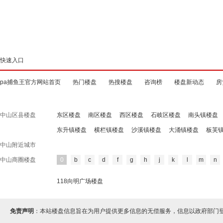
快速入口
pa捕鱼王官方网站首页
热门楼盘
热搜楼盘
咨询榜
楼盘新动态
房
中山区县楼盘
东区楼盘
南区楼盘
西区楼盘
石岐区楼盘
南头镇楼盘
东升镇楼盘
横栏镇楼盘
沙溪镇楼盘
大涌镇楼盘
板芙
中山附近城市
中山商圈楼盘
0
b
c
d
f
g
h
j
k
l
m
n
118向明广场楼盘
免责声明
：本站楼盘信息旨在为用户提供更多信息的无偿服务，信息以政府部门