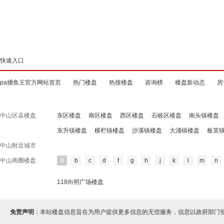
快速入口
pa捕鱼王官方网站首页
热门楼盘
热搜楼盘
咨询榜
楼盘新动态
房
中山区县楼盘
东区楼盘
南区楼盘
西区楼盘
石岐区楼盘
南头镇楼盘
东升镇楼盘
横栏镇楼盘
沙溪镇楼盘
大涌镇楼盘
板芙
中山附近城市
中山商圈楼盘
0
b
c
d
f
g
h
j
k
l
m
n
118向明广场楼盘
免责声明
：本站楼盘信息旨在为用户提供更多信息的无偿服务，信息以政府部门