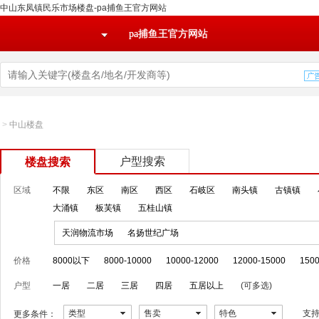
中山东凤镇民乐市场楼盘-pa捕鱼王官方网站
pa捕鱼王官方网站
>
中山楼盘
户型搜索
楼盘搜索
区域
不限
东区
南区
西区
石岐区
南头镇
古镇镇
大涌镇
板芙镇
五桂山镇
天润物流市场
名扬世纪广场
价格
8000以下
8000-10000
10000-12000
12000-15000
1500
户型
一居
二居
三居
四居
五居以上
(可多选)
类型
售卖
特色
支
更多条件：