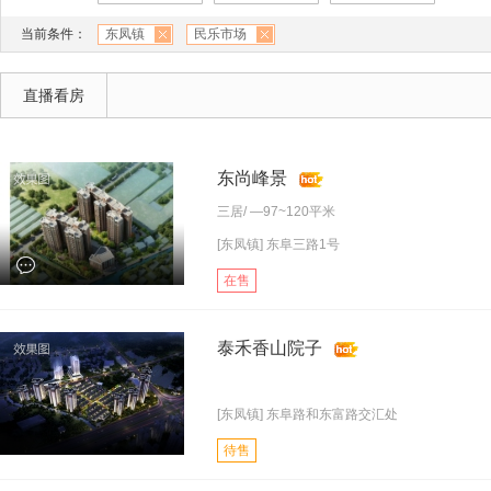
当前条件：
东凤镇
民乐市场
直播看房
东尚峰景
三居
/ —97~120平米
[东凤镇] 东阜三路1号
在售
泰禾香山院子
[东凤镇] 东阜路和东富路交汇处
待售