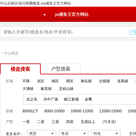
中山石岐区假日商圈楼盘-pa捕鱼王官方网站
pa捕鱼王官方网站
>
中山楼盘
户型搜索
楼盘搜索
区域
不限
东区
南区
西区
南头镇
古镇镇
东凤镇
大涌镇
板芙镇
五桂山镇
吉之岛
兴中广场
岐江新城
金鹰
价格
8000以下
8000-10000
10000-12000
12000-15000
1500
户型
一居
二居
三居
四居
五居以上
(可多选)
类型
售卖
特色
支
更多条件：