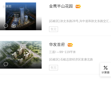
金鹰半山花园
[石岐区] 孙文东路28号,兴中道和孙文东路交汇..
售完
华发首府
三居
/ —99~119平米
[石岐区] 石岐总部经济区富康北路
售完