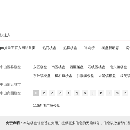
快速入口
pa捕鱼王官方网站首页
热门楼盘
热搜楼盘
咨询榜
楼盘新动态
房
中山区县楼盘
东区楼盘
南区楼盘
西区楼盘
石岐区楼盘
南头镇楼盘
东升镇楼盘
横栏镇楼盘
沙溪镇楼盘
大涌镇楼盘
板芙
中山附近城市
中山商圈楼盘
0
b
c
d
f
g
h
j
k
l
m
n
118向明广场楼盘
免责声明
：本站楼盘信息旨在为用户提供更多信息的无偿服务，信息以政府部门