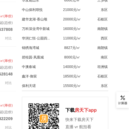
华发观山水
6000元/㎡
三乡镇
中山保利琅悦
21000元/㎡
东区
/㎡(单价)
建华龙湖·香山颂
20000元/㎡
石岐区
起(总价)
万科深业湾中新城
16000元/㎡
南朗镇
637808
对比
华润仁恒·公园四...
11000元/㎡
西区
锦绣海湾城
8827元/㎡
南朗镇
碧桂园·凤凰城
8000元/㎡
南区
/㎡(单价)
中澳春城
14000元/㎡
坦洲镇
套起(总价)
628148
鑫洋·御宸
18500元/㎡
石岐区
对比
保利天珺
15500元/㎡
东区
/㎡(单价)
下载
房天下app
套起(总价)
822209
快来下载房天下
直播 vr 航拍看
对比