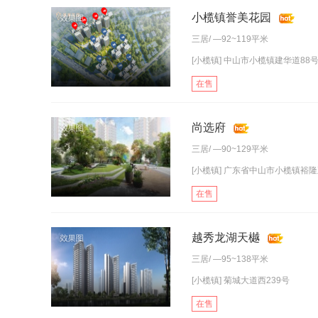
小榄镇誉美花园
三居
/ —92~119平米
[小榄镇] 中山市小榄镇建华道88
在售
尚选府
三居
/ —90~129平米
[小榄镇] 广东省中山市小榄镇裕隆
在售
越秀龙湖天樾
三居
/ —95~138平米
[小榄镇] 菊城大道西239号
在售