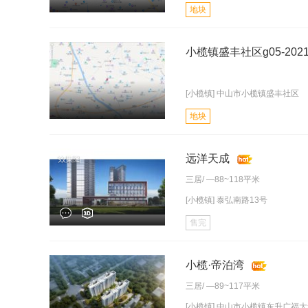
地块
小榄镇盛丰社区g05-2021
[小榄镇] 中山市小榄镇盛丰社区
地块
远洋天成
三居
/ —88~118平米
[小榄镇] 泰弘南路13号
售完
小榄·帝泊湾
三居
/ —89~117平米
[小榄镇] 中山市小榄镇东升广福大道3