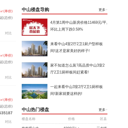
中山楼盘导购
更多
>
/㎡(单价)
套起(总价)
4月第1周中山新房价格11469元/平,
环比上周下跌0.59%
对比
来看中山4室2厅2卫1厨户型样板
间!这才是家美好的样子!
/㎡(单价)
起(总价)
家不知道怎么装?高品质中山3室2
厅2卫1厨样板间赶紧看!
对比
一起来看中山3室2厅2卫1厨样板
间!新家就要这样的!
/㎡(单价)
套起(总价)
中山热门楼盘
更多
>
635187
楼盘名称
价格
区县
对比