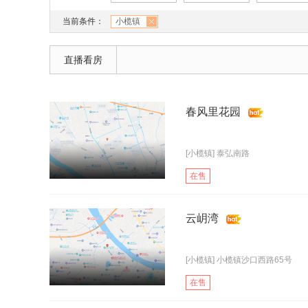
当前条件：
小榄镇
直播看房
春风里花园
[小榄镇] 泰弘南路
在售
云岄湾
[小榄镇] 小榄镇沙口西路65号
在售