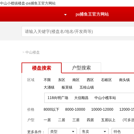
中山小榄镇楼盘-pa捕鱼王官方网站
pa捕鱼王官方网站
>
中山楼盘
户型搜索
楼盘搜索
区域
不限
东区
南区
西区
石岐区
南头镇
大涌镇
板芙镇
五桂山镇
118向明广场
大信顺昌
中山小榄车站
价格
8000以下
8000-10000
10000-12000
12000-1
户型
一居
二居
三居
四居
五居以上
(可多选
类型
售卖
特色
更多条件：