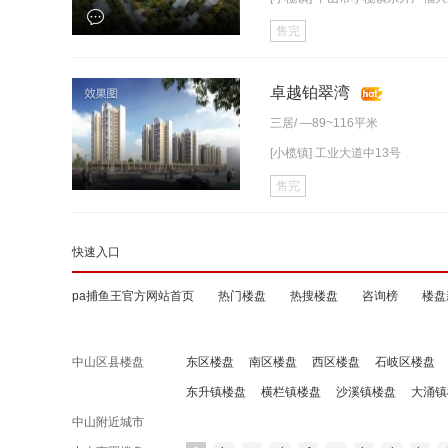
售完
卓越铂翠湾
三居
/ —89~116平米
[小榄镇] 工业大道中13号
售完
快速入口
pa捕鱼王官方网站首页
热门楼盘
热搜楼盘
咨询榜
楼盘
中山区县楼盘
东区楼盘
南区楼盘
西区楼盘
石岐区楼盘
东升镇楼盘
横栏镇楼盘
沙溪镇楼盘
大涌镇
中山附近城市