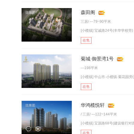
森田阁
三居
/ —79~90平米
[小榄镇] 宝诚路24号(丰华学校旁)
在售
菊城·御景湾1号
—198平米
[小榄镇] 中山市·小榄镇·菊花园旁(
在售
华鸿榄悦轩
/
三居
/ —122~144平米
[小榄镇] 宝源路68号(建设银行对面
在售