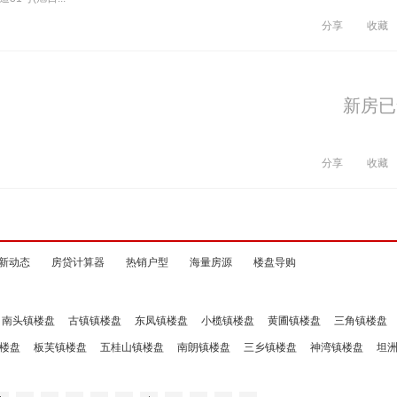
分享
收藏
新房已
分享
收藏
新动态
房贷计算器
热销户型
海量房源
楼盘导购
南头镇楼盘
古镇镇楼盘
东凤镇楼盘
小榄镇楼盘
黄圃镇楼盘
三角镇楼盘
楼盘
板芙镇楼盘
五桂山镇楼盘
南朗镇楼盘
三乡镇楼盘
神湾镇楼盘
坦