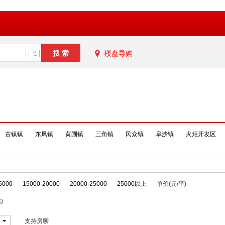
楼盘导购
古镇镇
东凤镇
黄圃镇
三角镇
民众镇
阜沙镇
火炬开发区
5000
15000-20000
20000-25000
25000以上
单价(元/平)
)
支持房聊