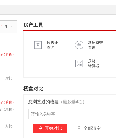
房产工具
1
/1
>
预售证
新房成交
查询
查询
/㎡(单价)
房贷
计算器
对比
楼盘对比
您浏览过的楼盘
（最多选4项）
/㎡(单价)
套起(总价)
对比
开始对比
全部清空