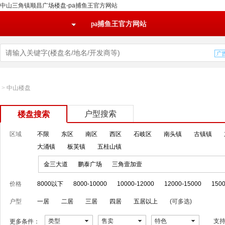
中山三角镇顺昌广场楼盘-pa捕鱼王官方网站
pa捕鱼王官方网站
>
中山楼盘
户型搜索
楼盘搜索
区域
不限
东区
南区
西区
石岐区
南头镇
古镇镇
大涌镇
板芙镇
五桂山镇
金三大道
鹏泰广场
三角壹加壹
价格
8000以下
8000-10000
10000-12000
12000-15000
1500
户型
一居
二居
三居
四居
五居以上
(可多选)
类型
售卖
特色
支
更多条件：