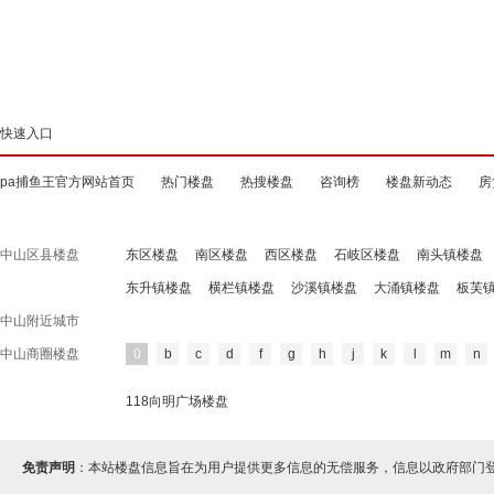
快速入口
pa捕鱼王官方网站首页
热门楼盘
热搜楼盘
咨询榜
楼盘新动态
房
中山区县楼盘
东区楼盘
南区楼盘
西区楼盘
石岐区楼盘
南头镇楼盘
东升镇楼盘
横栏镇楼盘
沙溪镇楼盘
大涌镇楼盘
板芙
中山附近城市
中山商圈楼盘
0
b
c
d
f
g
h
j
k
l
m
n
118向明广场楼盘
免责声明
：本站楼盘信息旨在为用户提供更多信息的无偿服务，信息以政府部门