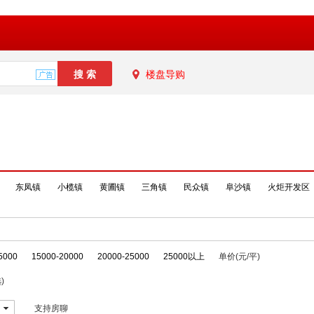
楼盘导购
东凤镇
小榄镇
黄圃镇
三角镇
民众镇
阜沙镇
火炬开发区
5000
15000-20000
20000-25000
25000以上
单价(元/平)
)
支持房聊