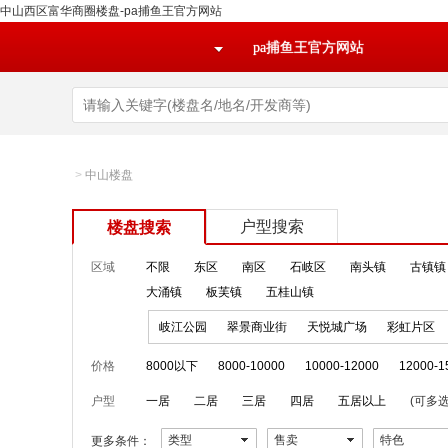
中山西区富华商圈楼盘-pa捕鱼王官方网站
pa捕鱼王官方网站
>
中山楼盘
户型搜索
楼盘搜索
区域
不限
东区
南区
石岐区
南头镇
古镇镇
大涌镇
板芙镇
五桂山镇
岐江公园
翠景商业街
天悦城广场
彩虹片区
价格
8000以下
8000-10000
10000-12000
12000-1
户型
一居
二居
三居
四居
五居以上
(可多选
类型
售卖
特色
更多条件：