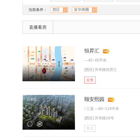
当前条件：
西区
富华商圈
直播看房
恒昇汇
—45~45平米
[西区] 升华路恒昇汇
在售
颐安熙园
/
三居
—94~119平米
[西区] 升华路18号
售完