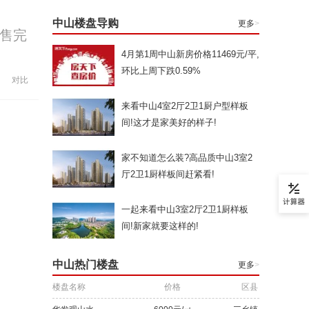
中山楼盘导购
更多
>
售完
4月第1周中山新房价格11469元/平,
环比上周下跌0.59%
对比
来看中山4室2厅2卫1厨户型样板
间!这才是家美好的样子!
家不知道怎么装?高品质中山3室2
厅2卫1厨样板间赶紧看!
一起来看中山3室2厅2卫1厨样板
间!新家就要这样的!
中山热门楼盘
更多
>
楼盘名称
价格
区县