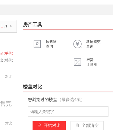
房产工具
1
/1
>
预售证
新房成交
查询
查询
/㎡(单价)
房贷
/套(总价)
计算器
对比
楼盘对比
您浏览过的楼盘
（最多选4项）
售完
对比
开始对比
全部清空