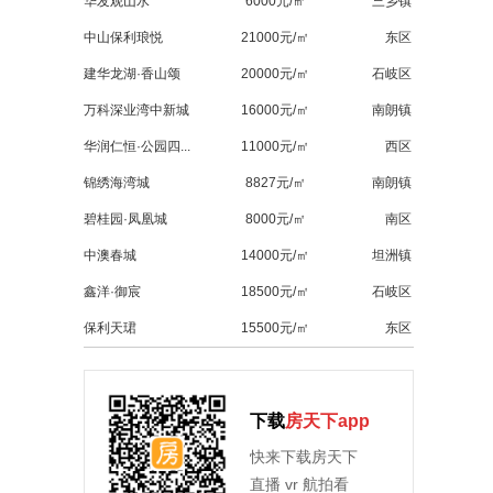
华发观山水
6000元/㎡
三乡镇
中山保利琅悦
21000元/㎡
东区
建华龙湖·香山颂
20000元/㎡
石岐区
万科深业湾中新城
16000元/㎡
南朗镇
华润仁恒·公园四...
11000元/㎡
西区
锦绣海湾城
8827元/㎡
南朗镇
碧桂园·凤凰城
8000元/㎡
南区
中澳春城
14000元/㎡
坦洲镇
鑫洋·御宸
18500元/㎡
石岐区
保利天珺
15500元/㎡
东区
下载
房天下app
快来下载房天下
直播 vr 航拍看