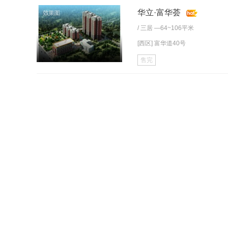
华立·富华荟
/
三居
—64~106平米
[西区] 富华道40号
售完