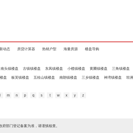
新动态
房贷计算器
热销户型
海量房源
楼盘导购
南头镇楼盘
古镇镇楼盘
东凤镇楼盘
小榄镇楼盘
黄圃镇楼盘
三角镇楼盘
楼盘
板芙镇楼盘
五桂山镇楼盘
南朗镇楼盘
三乡镇楼盘
神湾镇楼盘
坦
l
m
n
p
q
s
t
w
x
y
z
政府部门登记备案为准，请谨慎核查。