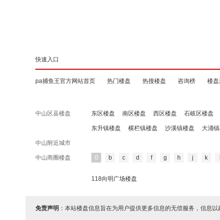
快速入口
pa捕鱼王官方网站首页
热门楼盘
热搜楼盘
咨询榜
楼盘
中山区县楼盘
东区楼盘
南区楼盘
西区楼盘
石岐区楼盘
东升镇楼盘
横栏镇楼盘
沙溪镇楼盘
大涌镇
中山附近城市
中山商圈楼盘
0
b
c
d
f
g
h
j
k
118向明广场楼盘
免责声明
：本站楼盘信息旨在为用户提供更多信息的无偿服务，信息以