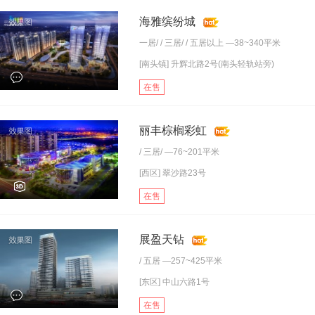
海雅缤纷城
一居
/ /
三居
/ /
五居以上
—38~340平米
[南头镇] 升辉北路2号(南头轻轨站旁)
在售
丽丰棕榈彩虹
/
三居
/ —76~201平米
[西区] 翠沙路23号
在售
展盈天钻
/
五居
—257~425平米
[东区] 中山六路1号
在售