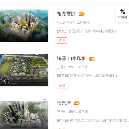
裕龙君悦
/
三居
/ —74~134平米
[火炬开发区] 同乐东路5号(科技大厦旁)
在售
鸿基·山水印象
三居
/ —89~116平米
[板芙镇] 迎宾大道10号山水印象营销中心
在售
怡景湾
三居
/ —89~119平米
[神湾镇] 神湾大道北23号(金凤路与神湾北路交..