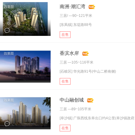
南洲·潮汇湾
三居
/ —90~121平米
[东凤镇] 东堤路88号
在售
香滨水岸
三居
—105~116平米
[石岐区] 华光路91号(中山二桥南侧)
在售
中山融创城
三居
—89~105平米
[阜沙镇] 广珠西线东阜出口约4公里(阜沙镇政府..
在售