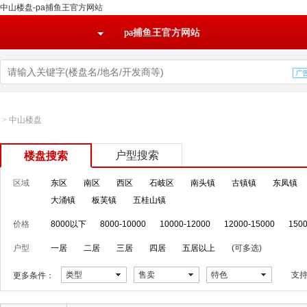
中山楼盘-pa捕鱼王官方网站
pa捕鱼王官方网站
>
中山楼盘
户型搜索
楼盘搜索
区域
东区
南区
西区
石岐区
南头镇
古镇镇
东凤镇
大涌镇
板芙镇
五桂山镇
价格
8000以下
8000-10000
10000-12000
12000-15000
1500
户型
一居
二居
三居
四居
五居以上
(可多选)
类型
售卖
特色
支
更多条件：