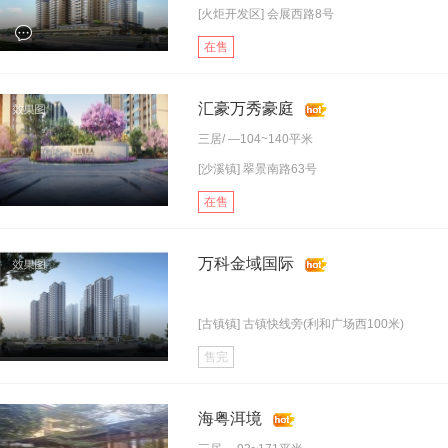
[火炬开发区] 会展西路8号
在售
汇豪万秀豪庭
三居
/ —104~140平米
[沙溪镇] 翠景南路63号
在售
万科金域国际
[古镇镇] 古镇快线旁(利和广场西100米)
售完
海粤洱境