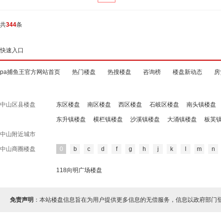
共
344
条
快速入口
pa捕鱼王官方网站首页
热门楼盘
热搜楼盘
咨询榜
楼盘新动态
房
中山区县楼盘
东区楼盘
南区楼盘
西区楼盘
石岐区楼盘
南头镇楼盘
东升镇楼盘
横栏镇楼盘
沙溪镇楼盘
大涌镇楼盘
板芙
中山附近城市
中山商圈楼盘
0
b
c
d
f
g
h
j
k
l
m
n
118向明广场楼盘
免责声明
：本站楼盘信息旨在为用户提供更多信息的无偿服务，信息以政府部门