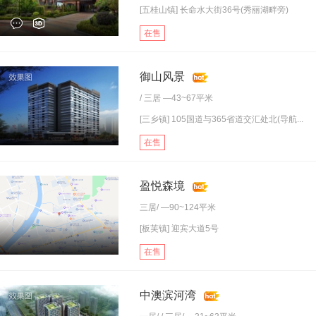
[五桂山镇] 长命水大街36号(秀丽湖畔旁)
在售
御山风景
/
三居
—43~67平米
[三乡镇] 105国道与365省道交汇处北(导航...
在售
盈悦森境
三居
/ —90~124平米
[板芙镇] 迎宾大道5号
在售
中澳滨河湾