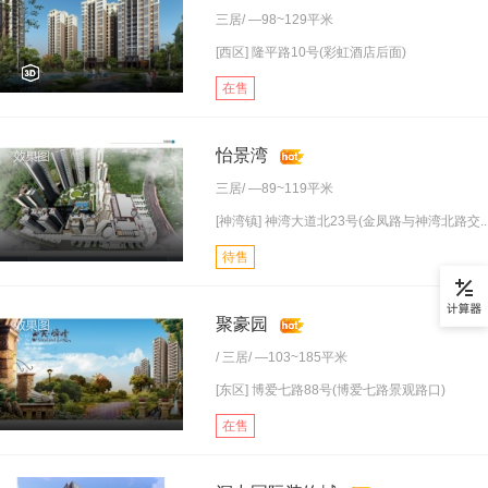
三居
/ —98~129平米
[西区] 隆平路10号(彩虹酒店后面)
在售
怡景湾
三居
/ —89~119平米
[神湾镇] 神湾大道北23号(金凤路与神湾北路交..
待售
聚豪园
/
三居
/ —103~185平米
[东区] 博爱七路88号(博爱七路景观路口)
在售