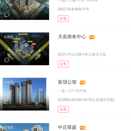
一居
/ /
三居
/ —31~63平米
[南区] 悦来南路34号
在售
天奕商务中心
[东区] 中山六路与长江路交汇处
在售
富璟公馆
一居
—27~35平米
[坦洲镇] 南坦路266号(汇昌酒店对面)
在售
中庄翠庭