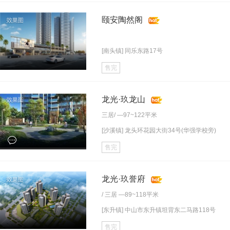
颐安陶然阁
[南头镇] 同乐东路17号
售完
龙光·玖龙山
三居
/ —97~122平米
[沙溪镇] 龙头环花园大街34号(华强学校旁)
售完
龙光·玖誉府
/
三居
—89~118平米
[东升镇] 中山市东升镇坦背东二马路118号
售完