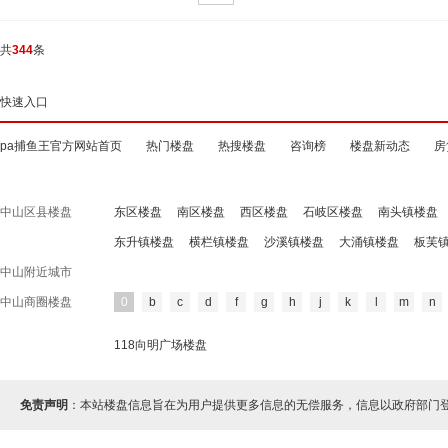
共
344
条
快速入口
pa捕鱼王官方网站首页
热门楼盘
热搜楼盘
咨询榜
楼盘新动态
房
中山区县楼盘
东区楼盘
南区楼盘
西区楼盘
石岐区楼盘
南头镇楼盘
东升镇楼盘
横栏镇楼盘
沙溪镇楼盘
大涌镇楼盘
板芙
中山附近城市
中山商圈楼盘
0
b
c
d
f
g
h
j
k
l
m
n
118向明广场楼盘
免责声明
：本站楼盘信息旨在为用户提供更多信息的无偿服务，信息以政府部门