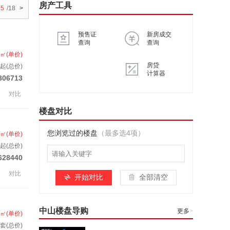
房产工具
5
/18
>
预售证
新房成交
查询
查询
/㎡(单价)
房贷
套起(总价)
计算器
806713
对比
楼盘对比
您浏览过的楼盘
（最多选4项）
/㎡(单价)
起(总价)
628440
对比
开始对比
全部清空
中山楼盘导购
更多
>
/㎡(单价)
/套(总价)