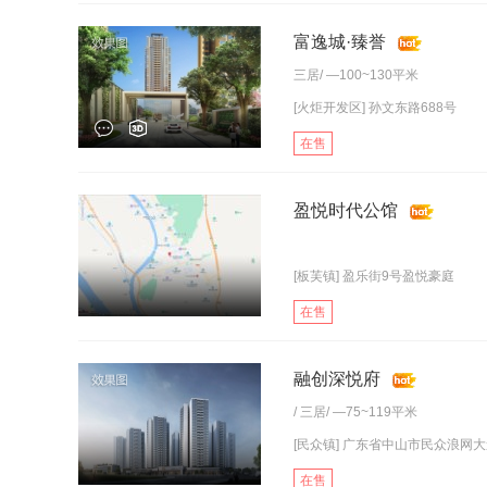
富逸城·臻誉
三居
/ —100~130平米
[火炬开发区] 孙文东路688号
在售
盈悦时代公馆
[板芙镇] 盈乐街9号盈悦豪庭
在售
融创深悦府
/
三居
/ —75~119平米
[民众镇] 广东省中山市民众浪网大
在售