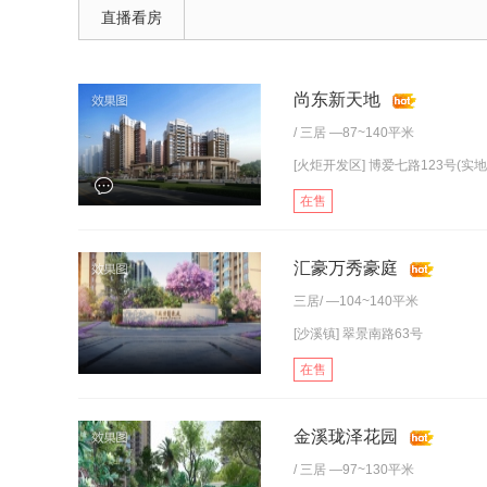
直播看房
尚东新天地
/
三居
—87~140平米
[火炬开发区] 博爱七路123号(实
在售
汇豪万秀豪庭
三居
/ —104~140平米
[沙溪镇] 翠景南路63号
在售
金溪珑泽花园
/
三居
—97~130平米