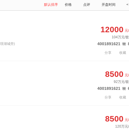
默认排序
价格
点评
开盘时间
<
12000
元
104万元/
4001891621
地璟湖城旁)
转
分享
收藏
8500
元
92万元/套
4001891621
转
分享
收藏
8500
元
120万元