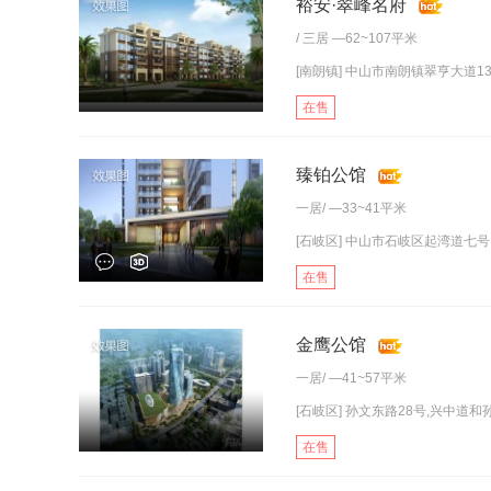
裕安·翠峰名府
/
三居
—62~107平米
[南朗镇] 中山市南朗镇翠亨大道1
在售
臻铂公馆
一居
/ —33~41平米
[石岐区] 中山市石岐区起湾道七号
在售
金鹰公馆
一居
/ —41~57平米
[石岐区] 孙文东路28号,兴中道和孙
在售