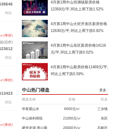
4月第1周中山坦洲镇新房价格
638646
12359元/平,环比上周下跌1.52%
对比
4月第1周中山火炬开发区新房价格
12630元/平,环比上周下跌0.82%
/㎡(单价)
起(总价)
4月第1周中山东区新房价格14116
623612
元/平,环比上周下跌0.02%
对比
4月第1周中山新房价格11469元/平,
环比上周下跌0.59%
/㎡(单价)
中山热门楼盘
更多
>
613423
楼盘名称
价格
区县
对比
华发观山水
6000元/㎡
三乡镇
中山保利琅悦
21000元/㎡
东区
/㎡(单价)
建华龙湖·香山颂
20000元/㎡
石岐区