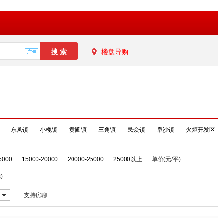
楼盘导购
东凤镇
小榄镇
黄圃镇
三角镇
民众镇
阜沙镇
火炬开发区
5000
15000-20000
20000-25000
25000以上
单价(元/平)
)
支持房聊