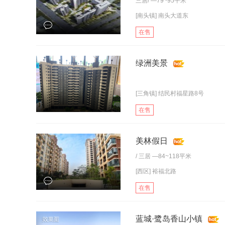
三居
/ —79~95平米
[南头镇] 南头大道东
在售
绿洲美景
[三角镇] 结民村福星路8号
在售
美林假日
/
三居
—84~118平米
[西区] 裕福北路
在售
蓝城·鹭岛香山小镇