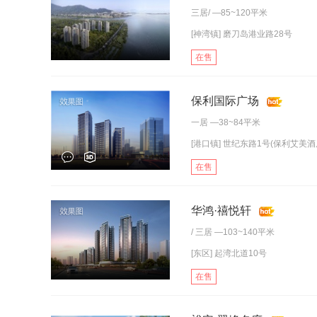
三居
/ —85~120平米
[神湾镇] 磨刀岛港业路28号
在售
保利国际广场
一居
—38~84平米
[港口镇] 世纪东路1号(保利艾美酒
在售
华鸿·禧悦轩
/
三居
—103~140平米
[东区] 起湾北道10号
在售