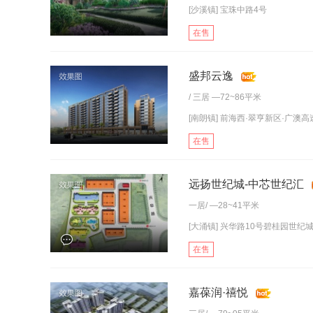
[沙溪镇]
宝珠中路4号
在售
盛邦云逸
/
三居
—72~86平米
[南朗镇] 前海西·翠亨新区·广澳高
在售
远扬世纪城-中芯世纪汇
一居
/ —28~41平米
[大涌镇] 兴华路10号碧桂园世纪城营
在售
嘉葆润·禧悦