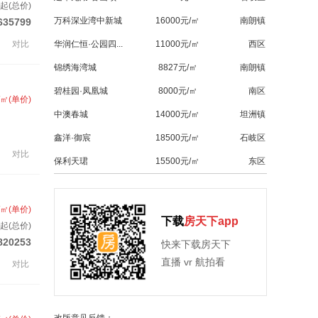
起(总价)
万科深业湾中新城
16000元/㎡
南朗镇
635799
对比
华润仁恒·公园四...
11000元/㎡
西区
锦绣海湾城
8827元/㎡
南朗镇
碧桂园·凤凰城
8000元/㎡
南区
/㎡(单价)
中澳春城
14000元/㎡
坦洲镇
鑫洋·御宸
18500元/㎡
石岐区
对比
保利天珺
15500元/㎡
东区
/㎡(单价)
下载
房天下app
起(总价)
820253
快来下载房天下
直播 vr 航拍看
对比