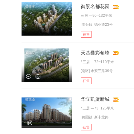
御景名都花园
三居
—90~132平米
[南头镇] 德业路23号
在售
天基叠彩领峰
/
三居
—72~110平米
[南区] 永安三路39号
在售
华立凯旋新城
/
三居
—73~125平米
[黄圃镇] 新丰北路
在售