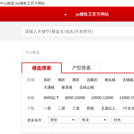
中山楼盘-pa捕鱼王官方网站
pa捕鱼王官方网站
>
中山楼盘
户型搜索
楼盘搜索
区域
东区
南区
西区
石岐区
南头镇
古镇镇
大涌镇
板芙镇
五桂山镇
价格
8000以下
8000-10000
10000-12000
12000-1
户型
一居
二居
三居
四居
五居以上
(可多选
类型
售卖
特色
更多条件：