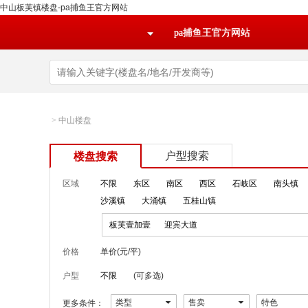
中山板芙镇楼盘-pa捕鱼王官方网站
pa捕鱼王官方网站
>
中山楼盘
户型搜索
楼盘搜索
区域
不限
东区
南区
西区
石岐区
南头镇
沙溪镇
大涌镇
五桂山镇
板芙壹加壹
迎宾大道
价格
单价(元/平)
户型
不限
(可多选)
类型
售卖
特色
更多条件：