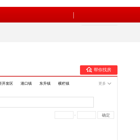
帮你找房
炬开发区
港口镇
东升镇
横栏镇
更多
-