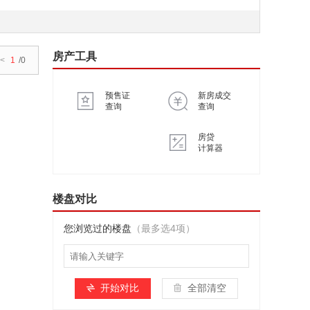
房产工具
<
1
/0
预售证
新房成交
查询
查询
房贷
计算器
楼盘对比
您浏览过的楼盘
（最多选4项）
开始对比
全部清空