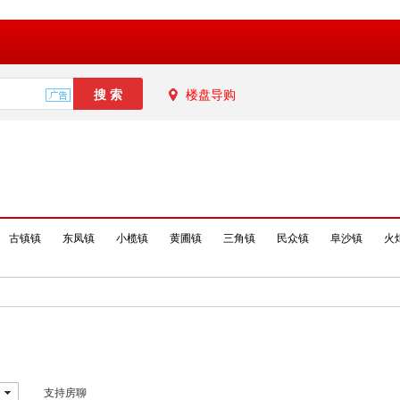
楼盘导购
古镇镇
东凤镇
小榄镇
黄圃镇
三角镇
民众镇
阜沙镇
火
支持房聊