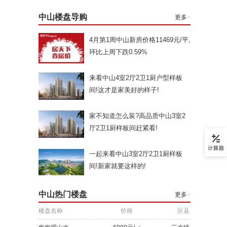
中山楼盘导购
更多
>
4月第1周中山新房价格11469元/平,
环比上周下跌0.59%
来看中山4室2厅2卫1厨户型样板
间!这才是家美好的样子!
家不知道怎么装?高品质中山3室2
厅2卫1厨样板间赶紧看!
一起来看中山3室2厅2卫1厨样板
间!新家就要这样的!
中山热门楼盘
更多
>
楼盘名称
价格
区县