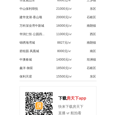
华发观山水
6000元/㎡
三乡镇
中山保利琅悦
21000元/㎡
东区
建华龙湖·香山颂
20000元/㎡
石岐区
万科深业湾中新城
16000元/㎡
南朗镇
华润仁恒·公园四...
11000元/㎡
西区
锦绣海湾城
8827元/㎡
南朗镇
碧桂园·凤凰城
8000元/㎡
南区
中澳春城
14000元/㎡
坦洲镇
鑫洋·御宸
18500元/㎡
石岐区
保利天珺
15500元/㎡
东区
下载
房天下app
快来下载房天下
直播 vr 航拍看