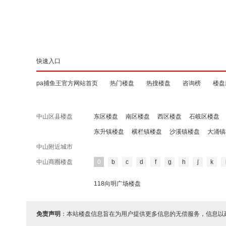
快速入口
pa捕鱼王官方网站首页
热门楼盘
热搜楼盘
咨询榜
楼盘
中山区县楼盘
东区楼盘
南区楼盘
西区楼盘
石岐区楼盘
东升镇楼盘
横栏镇楼盘
沙溪镇楼盘
大涌镇
中山附近城市
中山商圈楼盘
0
b
c
d
f
g
h
j
k
118向明广场楼盘
免责声明
：本站楼盘信息旨在为用户提供更多信息的无偿服务，信息以