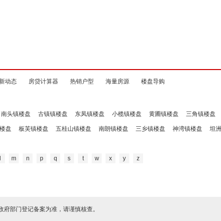
新动态
房贷计算器
热销户型
海量房源
楼盘导购
南头镇楼盘
古镇镇楼盘
东凤镇楼盘
小榄镇楼盘
黄圃镇楼盘
三角镇楼盘
楼盘
板芙镇楼盘
五桂山镇楼盘
南朗镇楼盘
三乡镇楼盘
神湾镇楼盘
坦
l
m
n
p
q
s
t
w
x
y
z
政府部门登记备案为准，请谨慎核查。