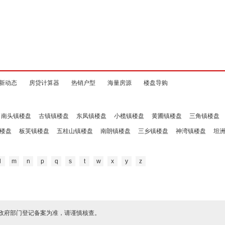
新动态
房贷计算器
热销户型
海量房源
楼盘导购
南头镇楼盘
古镇镇楼盘
东凤镇楼盘
小榄镇楼盘
黄圃镇楼盘
三角镇楼盘
楼盘
板芙镇楼盘
五桂山镇楼盘
南朗镇楼盘
三乡镇楼盘
神湾镇楼盘
坦
l
m
n
p
q
s
t
w
x
y
z
政府部门登记备案为准，请谨慎核查。