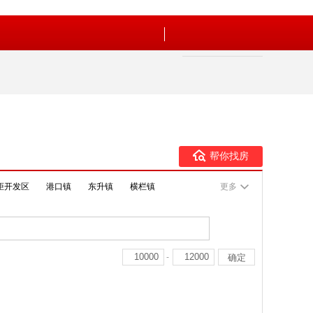
帮你找房
炬开发区
港口镇
东升镇
横栏镇
更多
-