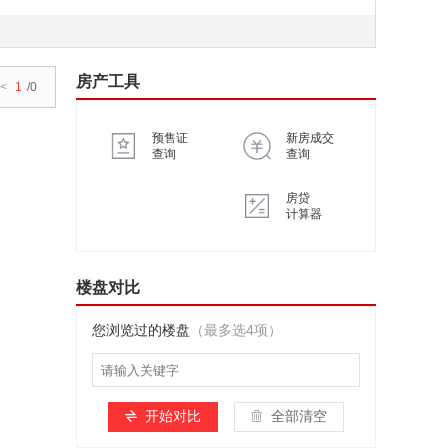
房产工具
<
1
/0
预售证
新房成交
查询
查询
房贷
计算器
楼盘对比
您浏览过的楼盘
（最多选4项）
开始对比
全部清空