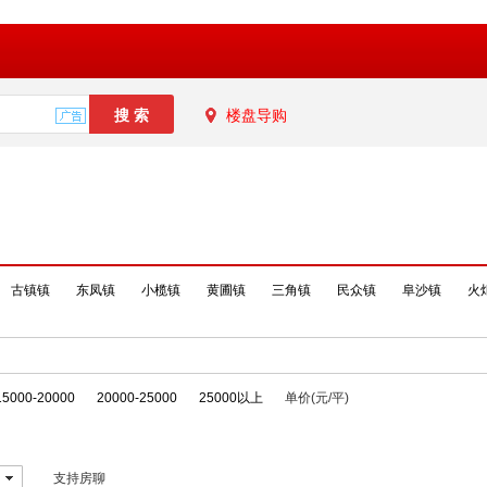
楼盘导购
古镇镇
东凤镇
小榄镇
黄圃镇
三角镇
民众镇
阜沙镇
火
15000-20000
20000-25000
25000以上
单价(元/平)
支持房聊