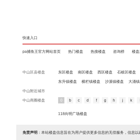
快速入口
pa捕鱼王官方网站首页
热门楼盘
热搜楼盘
咨询榜
楼盘
中山区县楼盘
东区楼盘
南区楼盘
西区楼盘
石岐区楼盘
东升镇楼盘
横栏镇楼盘
沙溪镇楼盘
大涌镇
中山附近城市
中山商圈楼盘
0
b
c
d
f
g
h
j
k
118向明广场楼盘
免责声明
：本站楼盘信息旨在为用户提供更多信息的无偿服务，信息以