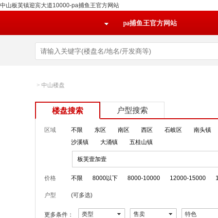
中山板芙镇迎宾大道10000-pa捕鱼王官方网站
pa捕鱼王官方网站
>
中山楼盘
户型搜索
楼盘搜索
区域
不限
东区
南区
西区
石岐区
南头镇
沙溪镇
大涌镇
五桂山镇
板芙壹加壹
价格
不限
8000以下
8000-10000
12000-15000
户型
(可多选)
类型
售卖
特色
更多条件：