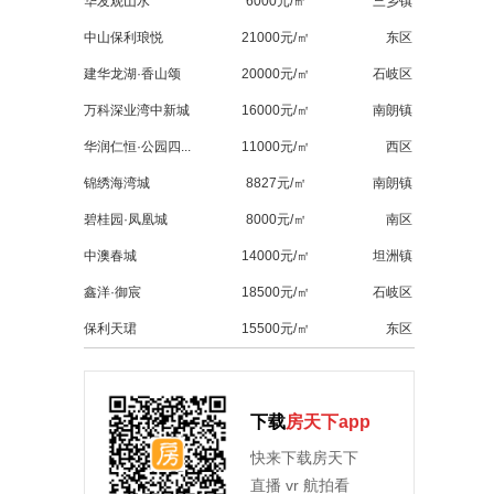
华发观山水
6000元/㎡
三乡镇
中山保利琅悦
21000元/㎡
东区
建华龙湖·香山颂
20000元/㎡
石岐区
万科深业湾中新城
16000元/㎡
南朗镇
华润仁恒·公园四...
11000元/㎡
西区
锦绣海湾城
8827元/㎡
南朗镇
碧桂园·凤凰城
8000元/㎡
南区
中澳春城
14000元/㎡
坦洲镇
鑫洋·御宸
18500元/㎡
石岐区
保利天珺
15500元/㎡
东区
下载
房天下app
快来下载房天下
直播 vr 航拍看