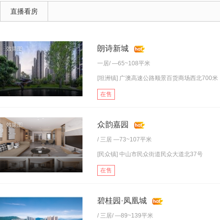
直播看房
朗诗新城
一居
/ —65~108平米
[坦洲镇] 广澳高速公路顺景百货商场西北700米
在售
众韵嘉园
/
三居
—73~107平米
[民众镇] 中山市民众街道民众大道北37号
在售
碧桂园·凤凰城
/
三居
/ —89~139平米