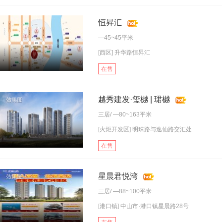
恒昇汇
—45~45平米
[西区] 升华路恒昇汇
在售
越秀建发·玺樾 | 珺樾
三居
/ —80~163平米
[火炬开发区] 明珠路与逸仙路交汇处
在售
星晨君悦湾
三居
/ —88~100平米
[港口镇] 中山市·港口镇星晨路28号