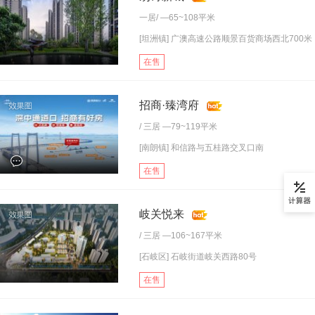
一居
/ —65~108平米
[坦洲镇] 广澳高速公路顺景百货商场西北700米
在售
招商·臻湾府
/
三居
—79~119平米
[南朗镇] 和信路与五桂路交叉口南
在售
岐关悦来
/
三居
—106~167平米
[石岐区] 石岐街道岐关西路80号
在售