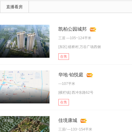
直播看房
凯柏公园城邦
三居
—105~124平米
[东区] 槎桥村,万谷广场西侧
在售
华地·铂悦庭
—107平米
[横栏镇] 西冲东路62号
在售
佳境康城
三居
/ —133~154平米