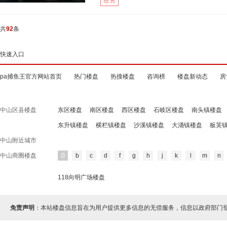
在售
共
92
条
快速入口
pa捕鱼王官方网站首页
热门楼盘
热搜楼盘
咨询榜
楼盘新动态
房
中山区县楼盘
东区楼盘
南区楼盘
西区楼盘
石岐区楼盘
南头镇楼盘
东升镇楼盘
横栏镇楼盘
沙溪镇楼盘
大涌镇楼盘
板芙
中山附近城市
中山商圈楼盘
0
b
c
d
f
g
h
j
k
l
m
n
118向明广场楼盘
免责声明
：本站楼盘信息旨在为用户提供更多信息的无偿服务，信息以政府部门