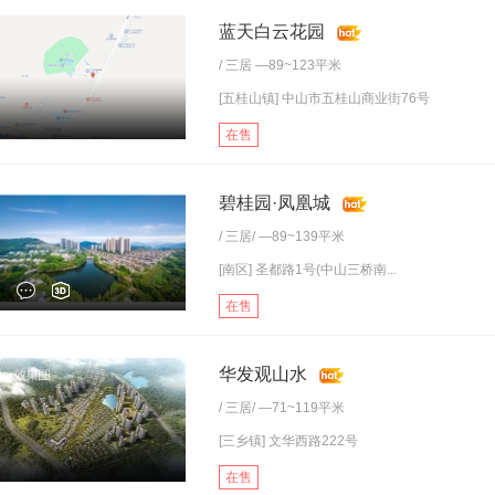
蓝天白云花园
/
三居
—89~123平米
[五桂山镇] 中山市五桂山商业街76号
在售
碧桂园·凤凰城
/
三居
/ —89~139平米
[南区] 圣都路1号(中山三桥南...
在售
华发观山水
/
三居
/ —71~119平米
[三乡镇] 文华西路222号
在售