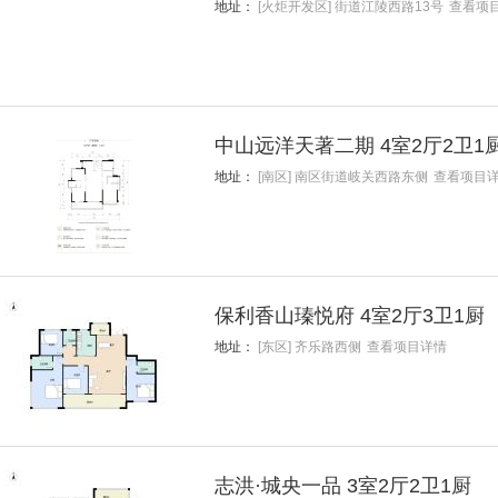
地址：
[火炬开发区] 街道江陵西路13号
查看项
中山远洋天著二期 4室2厅2卫1
地址：
[南区] 南区街道岐关西路东侧
查看项目
保利香山瑧悦府 4室2厅3卫1厨
地址：
[东区] 齐乐路西侧
查看项目详情
志洪·城央一品 3室2厅2卫1厨