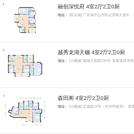
融创深悦府 4室2厅2卫0厨
地址：
[民众镇] 广东省中山市民众浪网大道中...
越秀龙湖天樾 4室2厅2卫0厨
地址：
[小榄镇] 菊城大道西239号
查看项目详情
森田阁 4室2厅2卫0厨
地址：
[小榄镇] 宝诚路24号（丰华学校旁）
查