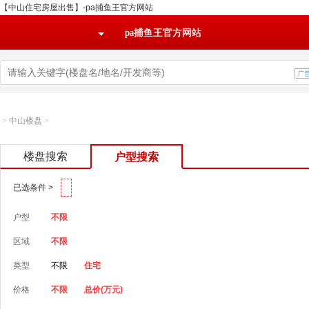
【中山住宅房屋出售】-pa捕鱼王官方网站
pa捕鱼王官方网站
>
中山楼盘
>
楼盘搜索
户型搜索
已选条件 >
户型
不限
区域
不限
类型
不限
住宅
价格
不限
总价(万元)