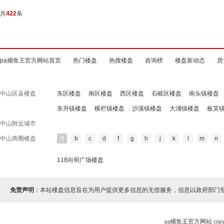
共
422
条
pa捕鱼王官方网站首页
热门楼盘
热搜楼盘
咨询榜
楼盘新动态
房
中山区县楼盘
东区楼盘
南区楼盘
西区楼盘
石岐区楼盘
南头镇楼盘
东升镇楼盘
横栏镇楼盘
沙溪镇楼盘
大涌镇楼盘
板芙
中山附近城市
中山商圈楼盘
0
b
c
d
f
g
h
j
k
l
m
n
118向明广场楼盘
免责声明
：本站楼盘信息旨在为用户提供更多信息的无偿服务，信息以政府部门
pa捕鱼王官方网站 cop