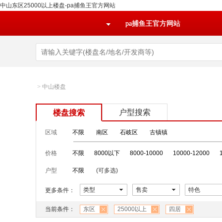
中山东区25000以上楼盘-pa捕鱼王官方网站
pa捕鱼王官方网站
>
中山楼盘
户型搜索
楼盘搜索
区域
不限
南区
石岐区
古镇镇
价格
不限
8000以下
8000-10000
10000-12000
户型
不限
(可多选)
类型
售卖
特色
更多条件：
当前条件：
东区
25000以上
四居