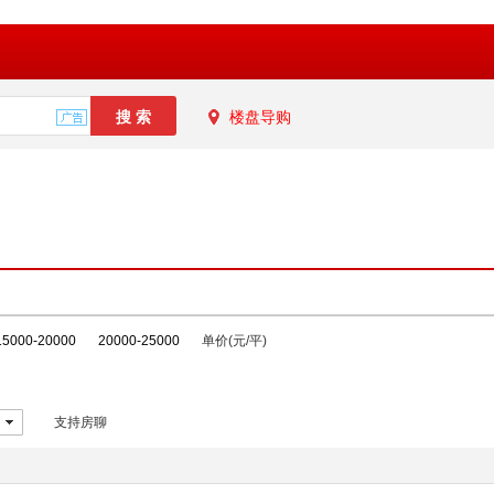
楼盘导购
15000-20000
20000-25000
单价(元/平)
支持房聊