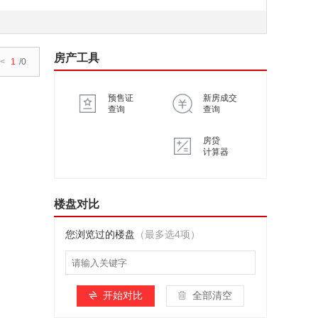
房产工具
<
1
/0
预售证
新房成交
查询
查询
房贷
计算器
楼盘对比
您浏览过的楼盘
（最多选4项）
开始对比
全部清空