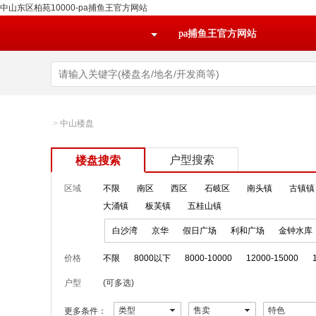
中山东区柏苑10000-pa捕鱼王官方网站
pa捕鱼王官方网站
>
中山楼盘
户型搜索
楼盘搜索
区域
不限
南区
西区
石岐区
南头镇
古镇镇
大涌镇
板芙镇
五桂山镇
白沙湾
京华
假日广场
利和广场
金钟水库
价格
不限
8000以下
8000-10000
12000-15000
户型
(可多选)
类型
售卖
特色
更多条件：