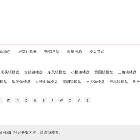
新动态
房贷计算器
热销户型
海量房源
楼盘导购
南头镇楼盘
古镇镇楼盘
东凤镇楼盘
小榄镇楼盘
黄圃镇楼盘
三角镇楼盘
楼盘
板芙镇楼盘
五桂山镇楼盘
南朗镇楼盘
三乡镇楼盘
神湾镇楼盘
坦
l
m
n
p
q
s
t
w
x
y
z
政府部门登记备案为准，请谨慎核查。