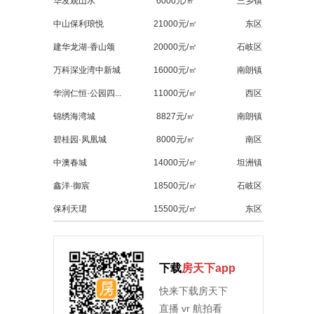
华发观山水
6000元/㎡
三乡镇
中山保利琅悦
21000元/㎡
东区
建华龙湖·香山颂
20000元/㎡
石岐区
万科深业湾中新城
16000元/㎡
南朗镇
华润仁恒·公园四...
11000元/㎡
西区
锦绣海湾城
8827元/㎡
南朗镇
碧桂园·凤凰城
8000元/㎡
南区
中澳春城
14000元/㎡
坦洲镇
鑫洋·御宸
18500元/㎡
石岐区
保利天珺
15500元/㎡
东区
下载
房天下app
快来下载房天下
直播 vr 航拍看