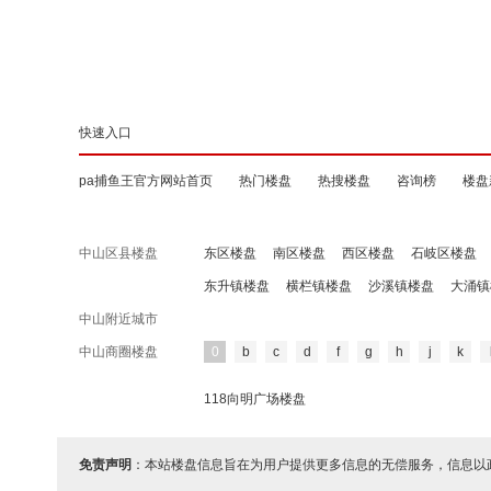
快速入口
pa捕鱼王官方网站首页
热门楼盘
热搜楼盘
咨询榜
楼盘
中山区县楼盘
东区楼盘
南区楼盘
西区楼盘
石岐区楼盘
东升镇楼盘
横栏镇楼盘
沙溪镇楼盘
大涌镇
中山附近城市
中山商圈楼盘
0
b
c
d
f
g
h
j
k
118向明广场楼盘
免责声明
：本站楼盘信息旨在为用户提供更多信息的无偿服务，信息以