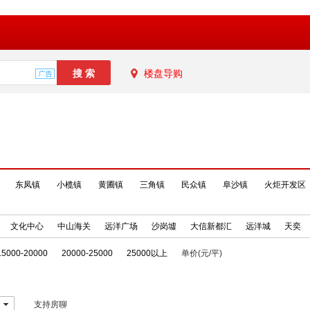
楼盘导购
东凤镇
小榄镇
黄圃镇
三角镇
民众镇
阜沙镇
火炬开发区
文化中心
中山海关
远洋广场
沙岗墟
大信新都汇
远洋城
天奕
15000-20000
20000-25000
25000以上
单价(元/平)
支持房聊