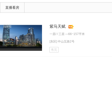
直播看房
紫马天赋
一居
/ /
三居
—66~157平米
[东区] 中山五路2号
售完