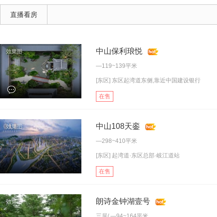
直播看房
中山保利琅悦
—119~139平米
[东区] 东区起湾道东侧,靠近中国建设银行
在售
中山108天銮
—298~410平米
[东区] 起湾道·东区总部·岐江道站
在售
朗诗金钟湖壹号
三居
/ —94~164平米