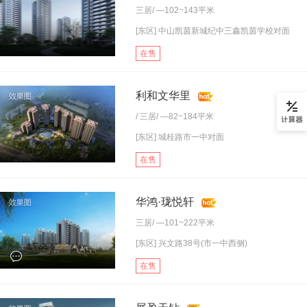
三居
/ —102~143平米
[东区] 中山凯茵新城纪中三鑫凯茵学校对面
在售
利和文华里
/
三居
/ —82~184平米
[东区] 城桂路市一中对面
在售
华鸿·珑悦轩
三居
/ —101~222平米
[东区] 兴文路38号(市一中西侧)
在售