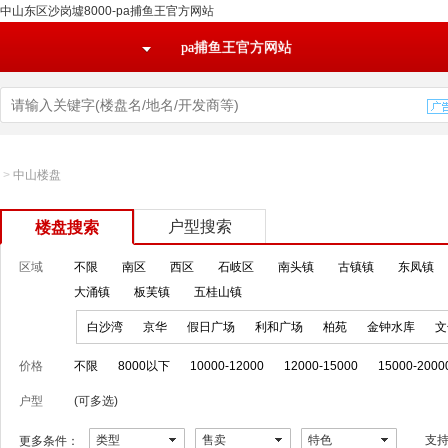
中山东区沙岗墟8000-pa捕鱼王官方网站
pa捕鱼王官方网站
>
中山楼盘
户型搜索
楼盘搜索
区域
不限
南区
西区
石岐区
南头镇
古镇镇
东凤镇
大涌镇
板芙镇
五桂山镇
白沙湾
京华
假日广场
利和广场
柏苑
金钟水库
文
价格
不限
8000以下
10000-12000
12000-15000
15000-2000
户型
(可多选)
类型
售卖
特色
支
更多条件：