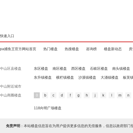
快速入口
pa捕鱼王官方网站首页
热门楼盘
热搜楼盘
咨询榜
楼盘新动态
房
中山区县楼盘
东区楼盘
南区楼盘
西区楼盘
石岐区楼盘
南头镇楼盘
东升镇楼盘
横栏镇楼盘
沙溪镇楼盘
大涌镇楼盘
板芙
中山附近城市
中山商圈楼盘
0
b
c
d
f
g
h
j
k
l
m
n
118向明广场楼盘
免责声明
：本站楼盘信息旨在为用户提供更多信息的无偿服务，信息以政府部门