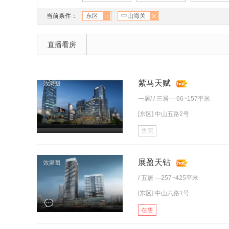
当前条件：
东区
中山海关
直播看房
紫马天赋
一居
/ /
三居
—66~157平米
[东区] 中山五路2号
售完
展盈天钻
/
五居
—257~425平米
[东区] 中山六路1号
在售