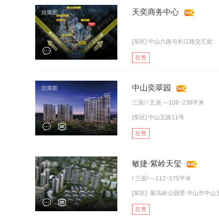
天奕商务中心
[东区] 中山六路与长江路交汇处
在售
中山奕翠园
三居
/ /
五居
—106~238平米
[东区] 中山五路11号
在售
敏捷·紫岭天玺
/
三居
/ —112~175平米
[东区] ·紫马岭公园旁 中山市中山
在售