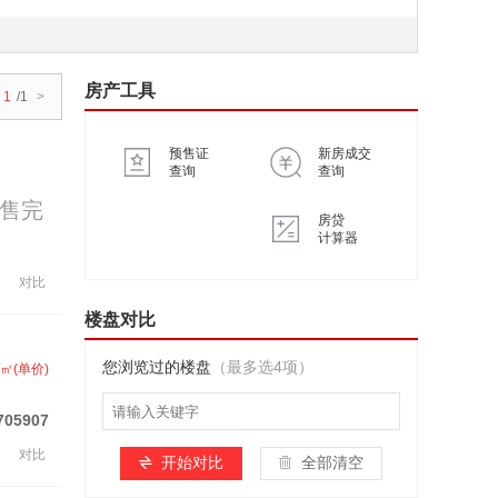
房产工具
1
/1
>
预售证
新房成交
查询
查询
售完
房贷
计算器
对比
楼盘对比
您浏览过的楼盘
（最多选4项）
/㎡(单价)
705907
对比
开始对比
全部清空