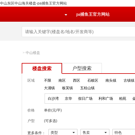
中山东区中山海关楼盘-pa捕鱼王官方网站
pa捕鱼王官方网站
>
中山楼盘
户型搜索
楼盘搜索
区域
不限
南区
西区
石岐区
南头镇
古镇镇
大涌镇
板芙镇
五桂山镇
白沙湾
京华
假日广场
利和广场
柏苑
价格
单价(元/平)
户型
(可多选)
类型
售卖
特色
更多条件：