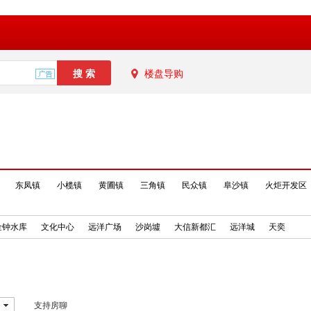
楼盘导购
东凤镇
小榄镇
黄圃镇
三角镇
民众镇
阜沙镇
火炬开发区
金钟水库
文化中心
远洋广场
沙岗墟
大信新都汇
远洋城
天奕
支持房聊