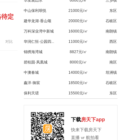
华发观山水
6000元/㎡
三乡镇
中山保利琅悦
21000元/㎡
东区
格待定
建华龙湖·香山颂
20000元/㎡
石岐区
万科深业湾中新城
16000元/㎡
南朗镇
对比
华润仁恒·公园四...
11000元/㎡
西区
锦绣海湾城
8827元/㎡
南朗镇
碧桂园·凤凰城
8000元/㎡
南区
中澳春城
14000元/㎡
坦洲镇
鑫洋·御宸
18500元/㎡
石岐区
保利天珺
15500元/㎡
东区
下载
房天下app
快来下载房天下
直播 vr 航拍看