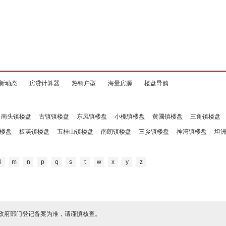
新动态
房贷计算器
热销户型
海量房源
楼盘导购
南头镇楼盘
古镇镇楼盘
东凤镇楼盘
小榄镇楼盘
黄圃镇楼盘
三角镇楼盘
楼盘
板芙镇楼盘
五桂山镇楼盘
南朗镇楼盘
三乡镇楼盘
神湾镇楼盘
坦
l
m
n
p
q
s
t
w
x
y
z
政府部门登记备案为准，请谨慎核查。