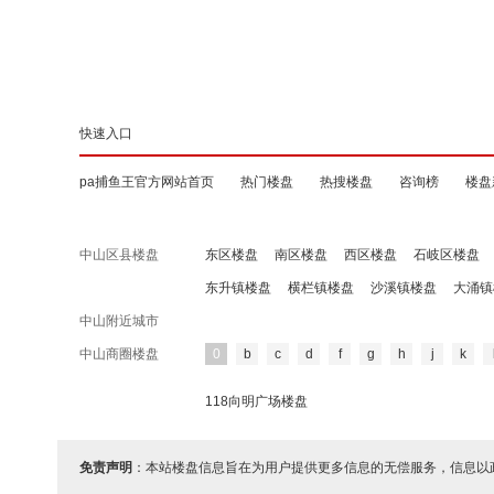
快速入口
pa捕鱼王官方网站首页
热门楼盘
热搜楼盘
咨询榜
楼盘
中山区县楼盘
东区楼盘
南区楼盘
西区楼盘
石岐区楼盘
东升镇楼盘
横栏镇楼盘
沙溪镇楼盘
大涌镇
中山附近城市
中山商圈楼盘
0
b
c
d
f
g
h
j
k
118向明广场楼盘
免责声明
：本站楼盘信息旨在为用户提供更多信息的无偿服务，信息以