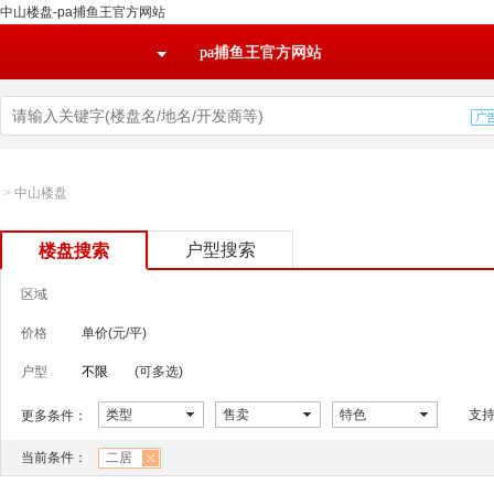
中山楼盘-pa捕鱼王官方网站
pa捕鱼王官方网站
>
中山楼盘
户型搜索
楼盘搜索
区域
价格
单价(元/平)
户型
不限
(可多选)
类型
售卖
特色
支
更多条件：
当前条件：
二居