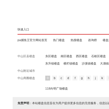
快速入口
pa捕鱼王官方网站首页
热门楼盘
热搜楼盘
咨询榜
楼盘
中山区县楼盘
东区楼盘
南区楼盘
西区楼盘
石岐区楼盘
东升镇楼盘
横栏镇楼盘
沙溪镇楼盘
大涌镇
中山附近城市
中山商圈楼盘
0
b
c
d
f
g
h
j
k
118向明广场楼盘
免责声明
：本站楼盘信息旨在为用户提供更多信息的无偿服务，信息以