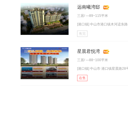
远南曦湾邸
三居
/ —89~115平米
[港口镇] 中山市港口镇木河迳东路
售完
星晨君悦湾
三居
/ —88~100平米
[港口镇] 中山市·港口镇星晨路28
在售