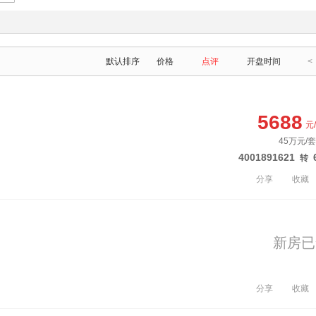
默认排序
价格
点评
开盘时间
<
5688
元
45万元/套
4001891621
转
分享
收藏
新房已
分享
收藏