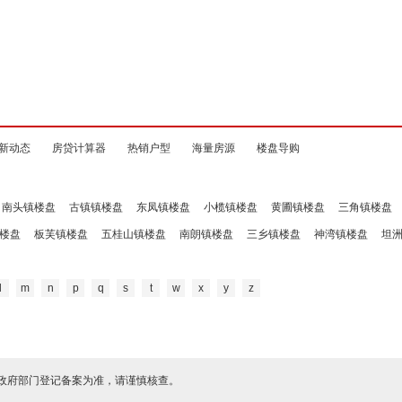
新动态
房贷计算器
热销户型
海量房源
楼盘导购
南头镇楼盘
古镇镇楼盘
东凤镇楼盘
小榄镇楼盘
黄圃镇楼盘
三角镇楼盘
楼盘
板芙镇楼盘
五桂山镇楼盘
南朗镇楼盘
三乡镇楼盘
神湾镇楼盘
坦
l
m
n
p
q
s
t
w
x
y
z
政府部门登记备案为准，请谨慎核查。