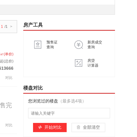
房产工具
1
/1
>
预售证
新房成交
查询
查询
/㎡(单价)
房贷
起(总价)
计算器
613666
对比
楼盘对比
您浏览过的楼盘
（最多选4项）
售完
对比
开始对比
全部清空