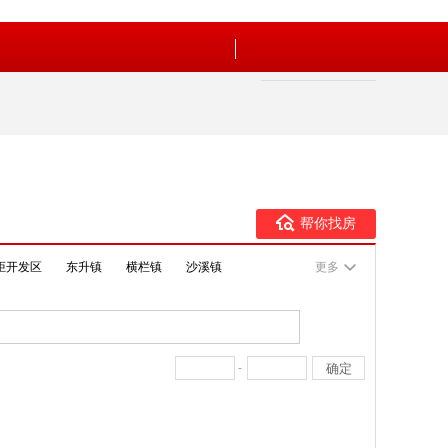
帮你找房
炬开发区
东升镇
横栏镇
沙溪镇
更多
-