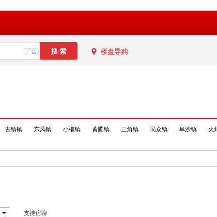
楼盘导购
古镇镇
东凤镇
小榄镇
黄圃镇
三角镇
民众镇
阜沙镇
火
支持房聊