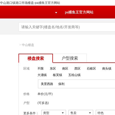
中山港口镇港口市场楼盘-pa捕鱼王官方网站
pa捕鱼王官方网站
>
中山楼盘
户型搜索
楼盘搜索
区域
不限
东区
南区
西区
石岐区
南头镇
大涌镇
板芙镇
五桂山镇
美景西路
保利
价格
单价(元/平)
户型
(可多选)
类型
售卖
特色
更多条件：