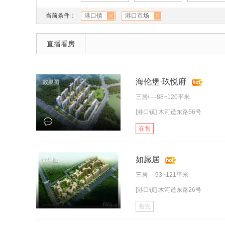
当前条件：
港口镇
港口市场
直播看房
海伦堡·玖悦府
三居
/ —88~120平米
[港口镇] 木河迳东路56号
在售
如愿居
三居
—93~121平米
[港口镇] 木河迳东路26号
售完