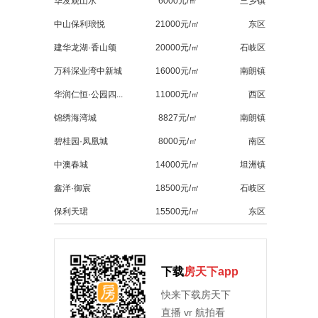
华发观山水
6000元/㎡
三乡镇
中山保利琅悦
21000元/㎡
东区
建华龙湖·香山颂
20000元/㎡
石岐区
万科深业湾中新城
16000元/㎡
南朗镇
华润仁恒·公园四...
11000元/㎡
西区
锦绣海湾城
8827元/㎡
南朗镇
碧桂园·凤凰城
8000元/㎡
南区
中澳春城
14000元/㎡
坦洲镇
鑫洋·御宸
18500元/㎡
石岐区
保利天珺
15500元/㎡
东区
下载
房天下app
快来下载房天下
直播 vr 航拍看