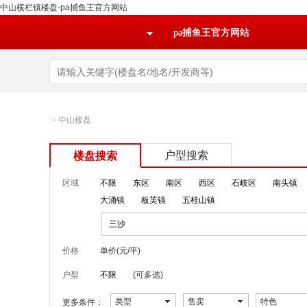
中山横栏镇楼盘-pa捕鱼王官方网站
pa捕鱼王官方网站
>
中山楼盘
户型搜索
楼盘搜索
区域
不限
东区
南区
西区
石岐区
南头镇
大涌镇
板芙镇
五桂山镇
三沙
价格
单价(元/平)
户型
不限
(可多选)
类型
售卖
特色
更多条件：