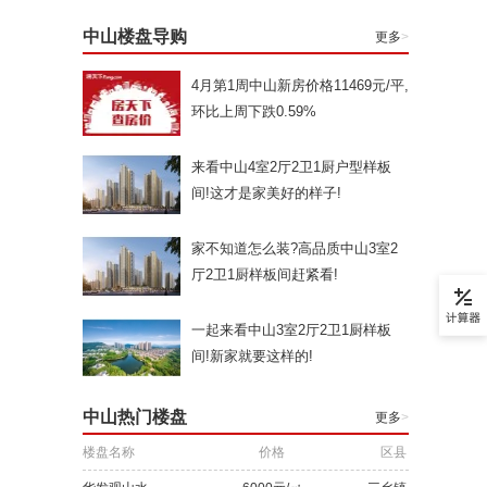
中山楼盘导购
更多
>
4月第1周中山新房价格11469元/平,
环比上周下跌0.59%
来看中山4室2厅2卫1厨户型样板
间!这才是家美好的样子!
家不知道怎么装?高品质中山3室2
厅2卫1厨样板间赶紧看!
一起来看中山3室2厅2卫1厨样板
间!新家就要这样的!
中山热门楼盘
更多
>
楼盘名称
价格
区县