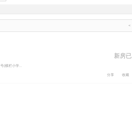
<
新房已
(横栏小学...
分享
收藏