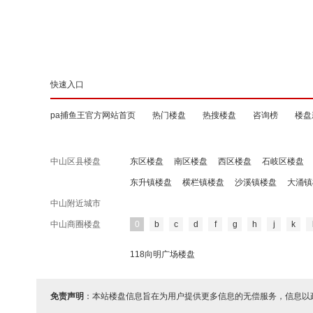
快速入口
pa捕鱼王官方网站首页
热门楼盘
热搜楼盘
咨询榜
楼盘
中山区县楼盘
东区楼盘
南区楼盘
西区楼盘
石岐区楼盘
东升镇楼盘
横栏镇楼盘
沙溪镇楼盘
大涌镇
中山附近城市
中山商圈楼盘
0
b
c
d
f
g
h
j
k
118向明广场楼盘
免责声明
：本站楼盘信息旨在为用户提供更多信息的无偿服务，信息以