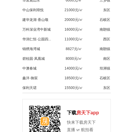
华发观山水
6000元/㎡
三乡镇
中山保利琅悦
21000元/㎡
东区
建华龙湖·香山颂
20000元/㎡
石岐区
万科深业湾中新城
16000元/㎡
南朗镇
华润仁恒·公园四...
11000元/㎡
西区
锦绣海湾城
8827元/㎡
南朗镇
碧桂园·凤凰城
8000元/㎡
南区
中澳春城
14000元/㎡
坦洲镇
鑫洋·御宸
18500元/㎡
石岐区
保利天珺
15500元/㎡
东区
下载
房天下app
快来下载房天下
直播 vr 航拍看