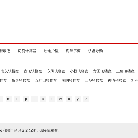
新动态
房贷计算器
热销户型
海量房源
楼盘导购
南头镇楼盘
古镇镇楼盘
东凤镇楼盘
小榄镇楼盘
黄圃镇楼盘
三角镇楼盘
楼盘
板芙镇楼盘
五桂山镇楼盘
南朗镇楼盘
三乡镇楼盘
神湾镇楼盘
坦
l
m
n
p
q
s
t
w
x
y
z
政府部门登记备案为准，请谨慎核查。