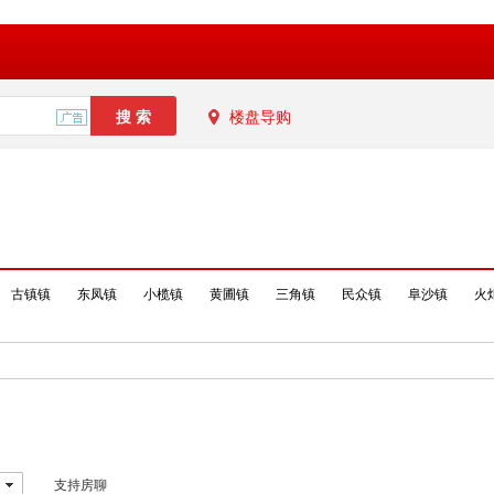
楼盘导购
古镇镇
东凤镇
小榄镇
黄圃镇
三角镇
民众镇
阜沙镇
火
支持房聊