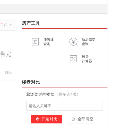
房产工具
1
/1
>
预售证
新房成交
查询
查询
售完
房贷
计算器
对比
楼盘对比
您浏览过的楼盘
（最多选4项）
开始对比
全部清空