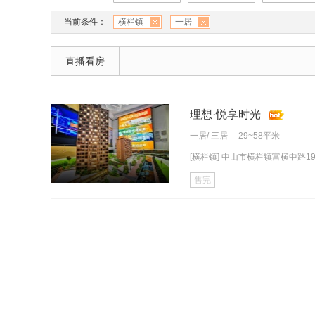
当前条件：
横栏镇
一居
直播看房
理想·悦享时光
一居
/
三居
—29~58平米
[横栏镇] 中山市横栏镇富横中路19号
售完