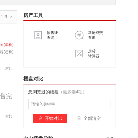
房产工具
1
/1
>
预售证
新房成交
查询
查询
/㎡(单价)
房贷
起(总价)
计算器
对比
楼盘对比
您浏览过的楼盘
（最多选4项）
售完
对比
开始对比
全部清空