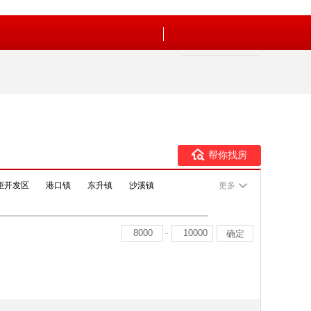
帮你找房
炬开发区
港口镇
东升镇
沙溪镇
更多
-