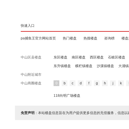
快速入口
pa捕鱼王官方网站首页
热门楼盘
热搜楼盘
咨询榜
楼盘
中山区县楼盘
东区楼盘
南区楼盘
西区楼盘
石岐区楼盘
东升镇楼盘
横栏镇楼盘
沙溪镇楼盘
大涌镇
中山附近城市
中山商圈楼盘
0
b
c
d
f
g
h
j
k
118向明广场楼盘
免责声明
：本站楼盘信息旨在为用户提供更多信息的无偿服务，信息以