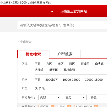
中山横栏镇三沙8000-pa捕鱼王官方网站
pa捕鱼王官方网站
>
中山楼盘
户型搜索
楼盘搜索
区域
不限
东区
南区
西区
石岐区
南头镇
大涌镇
板芙镇
五桂山镇
价格
不限
8000以下
10000-12000
12000-15000
户型
(可多选)
类型
售卖
特色
更多条件：
当前条件：
横栏镇
三沙
8000-10000