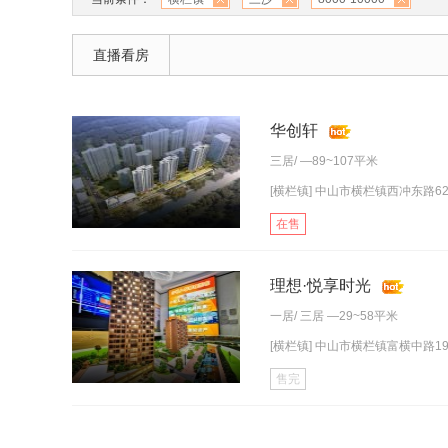
直播看房
华创轩
三居
/ —89~107平米
[横栏镇] 中山市横栏镇西冲东路6
在售
理想·悦享时光
一居
/
三居
—29~58平米
[横栏镇] 中山市横栏镇富横中路19号
售完