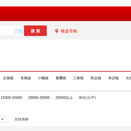
楼盘导购
古镇镇
东凤镇
小榄镇
黄圃镇
三角镇
民众镇
阜沙镇
火
15000-20000
20000-25000
25000以上
单价(元/平)
支持房聊