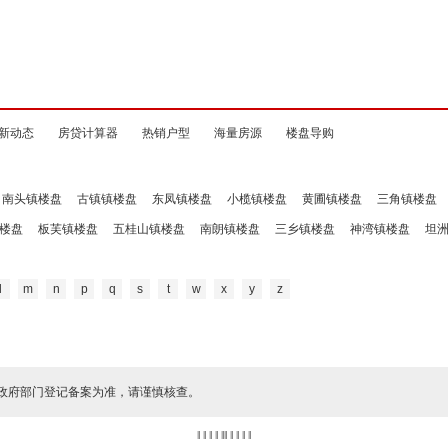
新动态
房贷计算器
热销户型
海量房源
楼盘导购
南头镇楼盘
古镇镇楼盘
东凤镇楼盘
小榄镇楼盘
黄圃镇楼盘
三角镇楼盘
楼盘
板芙镇楼盘
五桂山镇楼盘
南朗镇楼盘
三乡镇楼盘
神湾镇楼盘
坦
l
m
n
p
q
s
t
w
x
y
z
政府部门登记备案为准，请谨慎核查。
‖ ‖ ‖ ‖
‖
‖ ‖ ‖ ‖ ‖