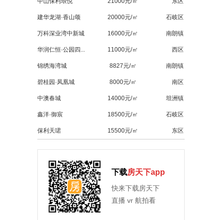
中山保利琅悦
21000元/㎡
东区
建华龙湖·香山颂
20000元/㎡
石岐区
万科深业湾中新城
16000元/㎡
南朗镇
华润仁恒·公园四...
11000元/㎡
西区
锦绣海湾城
8827元/㎡
南朗镇
碧桂园·凤凰城
8000元/㎡
南区
中澳春城
14000元/㎡
坦洲镇
鑫洋·御宸
18500元/㎡
石岐区
保利天珺
15500元/㎡
东区
下载
房天下app
快来下载房天下
直播 vr 航拍看