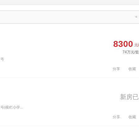
<
8300
元
74万元/套
2号
分享
收藏
新房已
(横栏小学...
分享
收藏