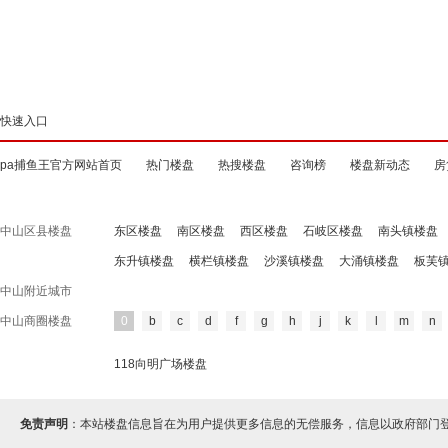
快速入口
pa捕鱼王官方网站首页
热门楼盘
热搜楼盘
咨询榜
楼盘新动态
房
中山区县楼盘
东区楼盘
南区楼盘
西区楼盘
石岐区楼盘
南头镇楼盘
东升镇楼盘
横栏镇楼盘
沙溪镇楼盘
大涌镇楼盘
板芙
中山附近城市
中山商圈楼盘
0
b
c
d
f
g
h
j
k
l
m
n
118向明广场楼盘
免责声明
：本站楼盘信息旨在为用户提供更多信息的无偿服务，信息以政府部门