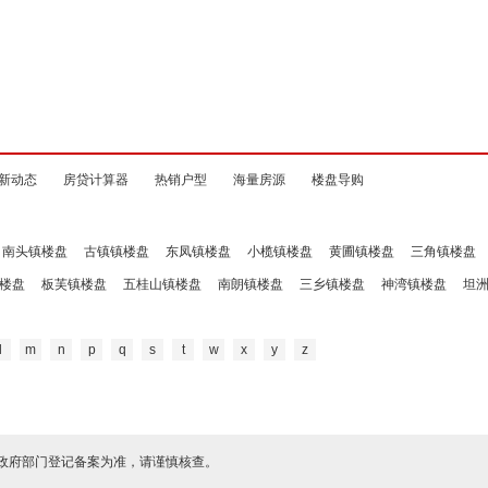
新动态
房贷计算器
热销户型
海量房源
楼盘导购
南头镇楼盘
古镇镇楼盘
东凤镇楼盘
小榄镇楼盘
黄圃镇楼盘
三角镇楼盘
楼盘
板芙镇楼盘
五桂山镇楼盘
南朗镇楼盘
三乡镇楼盘
神湾镇楼盘
坦
l
m
n
p
q
s
t
w
x
y
z
政府部门登记备案为准，请谨慎核查。