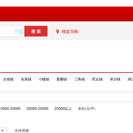
楼盘导购
古镇镇
东凤镇
小榄镇
黄圃镇
三角镇
民众镇
阜沙镇
港
15000-20000
20000-25000
25000以上
单价(元/平)
支持房聊