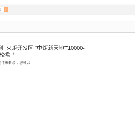
0
"火炬开发区""中炬新天地""10000-
新房楼盘！
们还未收录，您可以