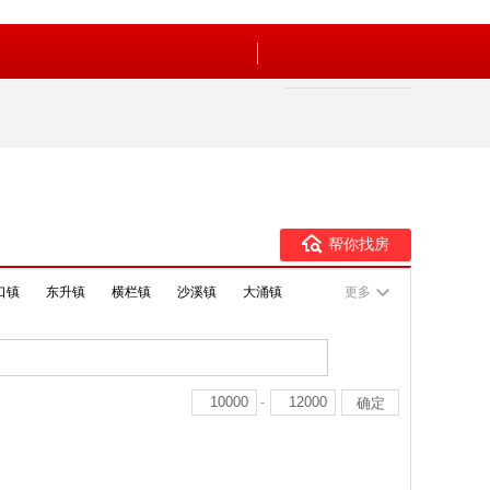
帮你找房
口镇
东升镇
横栏镇
沙溪镇
大涌镇
更多
-