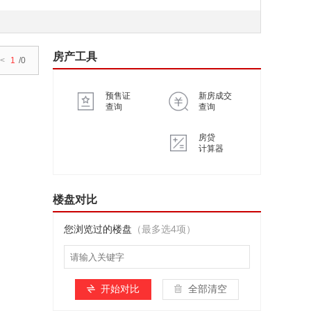
房产工具
<
1
/0
预售证
新房成交
查询
查询
房贷
计算器
楼盘对比
您浏览过的楼盘
（最多选4项）
开始对比
全部清空