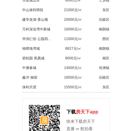
华发观山水
6000元/㎡
三乡镇
中山保利琅悦
21000元/㎡
东区
建华龙湖·香山颂
20000元/㎡
石岐区
万科深业湾中新城
16000元/㎡
南朗镇
华润仁恒·公园四...
11000元/㎡
西区
锦绣海湾城
8827元/㎡
南朗镇
碧桂园·凤凰城
8000元/㎡
南区
中澳春城
14000元/㎡
坦洲镇
鑫洋·御宸
18500元/㎡
石岐区
保利天珺
15500元/㎡
东区
下载
房天下app
快来下载房天下
直播 vr 航拍看