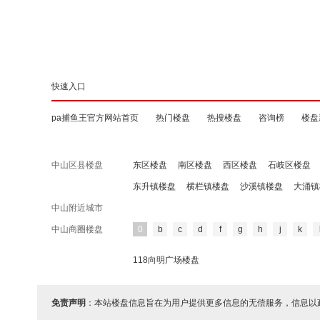
快速入口
pa捕鱼王官方网站首页
热门楼盘
热搜楼盘
咨询榜
楼盘
中山区县楼盘
东区楼盘
南区楼盘
西区楼盘
石岐区楼盘
东升镇楼盘
横栏镇楼盘
沙溪镇楼盘
大涌镇
中山附近城市
中山商圈楼盘
0
b
c
d
f
g
h
j
k
118向明广场楼盘
免责声明
：本站楼盘信息旨在为用户提供更多信息的无偿服务，信息以