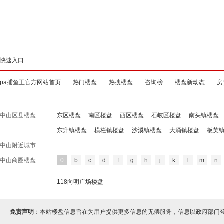
快速入口
pa捕鱼王官方网站首页
热门楼盘
热搜楼盘
咨询榜
楼盘新动态
房
中山区县楼盘
东区楼盘
南区楼盘
西区楼盘
石岐区楼盘
南头镇楼盘
东升镇楼盘
横栏镇楼盘
沙溪镇楼盘
大涌镇楼盘
板芙
中山附近城市
中山商圈楼盘
0
b
c
d
f
g
h
j
k
l
m
n
118向明广场楼盘
免责声明
：本站楼盘信息旨在为用户提供更多信息的无偿服务，信息以政府部门