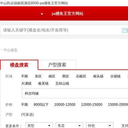
中山民众镇丽苑酒店8000-pa捕鱼王官方网站
pa捕鱼王官方网站
>
中山楼盘
户型搜索
楼盘搜索
区域
不限
东区
南区
西区
石岐区
南头镇
古镇镇
大涌镇
板芙镇
五桂山镇
科尔玛城
价格
不限
8000以下
10000-12000
12000-15000
15000-2000
户型
(可多选)
类型
售卖
特色
支
更多条件：