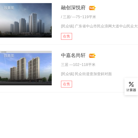
融创深悦府
/
三居
/ —75~119平米
[民众镇] 广东省中山市民众浪网大道中山民众大骏.
在售
中嘉名尚轩
三居
—102~118平米
[民众镇] 民众街道壹加壹斜对面
在售