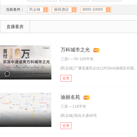
当前条件：
民众镇
丽苑酒店
8000-10000
直播看房
万科城市之光
三居
/ —79~109平米
[民众镇] 广澳高速民众出口约2km(保税区对面...
在售
迪丽名苑
三居
—118平米
[民众镇] 阳光大道66号
在售