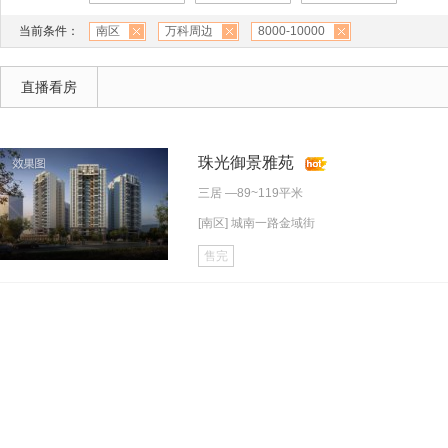
当前条件：
南区
万科周边
8000-10000
直播看房
珠光御景雅苑
三居
—89~119平米
[南区] 城南一路金域街
售完