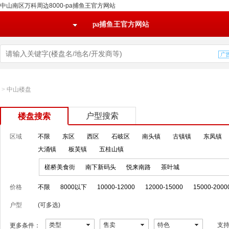
中山南区万科周边8000-pa捕鱼王官方网站
pa捕鱼王官方网站
>
中山楼盘
户型搜索
楼盘搜索
区域
不限
东区
西区
石岐区
南头镇
古镇镇
东凤镇
大涌镇
板芙镇
五桂山镇
槎桥美食街
南下新码头
悦来南路
茶叶城
价格
不限
8000以下
10000-12000
12000-15000
15000-2000
户型
(可多选)
类型
售卖
特色
支
更多条件：