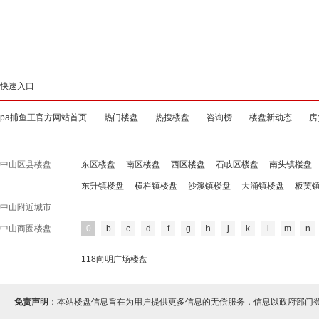
快速入口
pa捕鱼王官方网站首页
热门楼盘
热搜楼盘
咨询榜
楼盘新动态
房
中山区县楼盘
东区楼盘
南区楼盘
西区楼盘
石岐区楼盘
南头镇楼盘
东升镇楼盘
横栏镇楼盘
沙溪镇楼盘
大涌镇楼盘
板芙
中山附近城市
中山商圈楼盘
0
b
c
d
f
g
h
j
k
l
m
n
118向明广场楼盘
免责声明
：本站楼盘信息旨在为用户提供更多信息的无偿服务，信息以政府部门