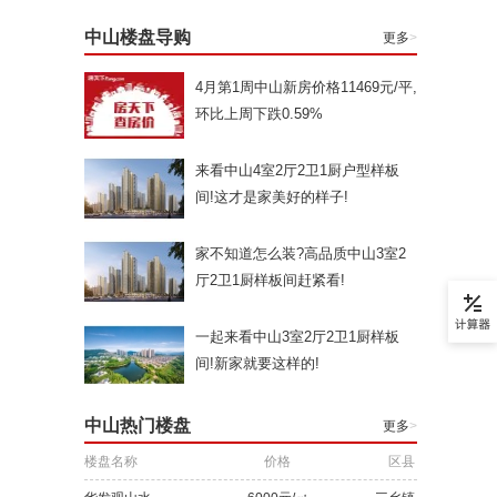
中山楼盘导购
更多
>
4月第1周中山新房价格11469元/平,
环比上周下跌0.59%
来看中山4室2厅2卫1厨户型样板
间!这才是家美好的样子!
家不知道怎么装?高品质中山3室2
厅2卫1厨样板间赶紧看!
一起来看中山3室2厅2卫1厨样板
间!新家就要这样的!
中山热门楼盘
更多
>
楼盘名称
价格
区县