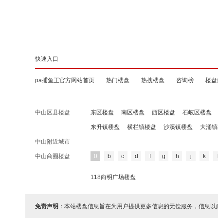
快速入口
pa捕鱼王官方网站首页
热门楼盘
热搜楼盘
咨询榜
楼盘
中山区县楼盘
东区楼盘
南区楼盘
西区楼盘
石岐区楼盘
东升镇楼盘
横栏镇楼盘
沙溪镇楼盘
大涌镇
中山附近城市
中山商圈楼盘
0
b
c
d
f
g
h
j
k
118向明广场楼盘
免责声明
：本站楼盘信息旨在为用户提供更多信息的无偿服务，信息以