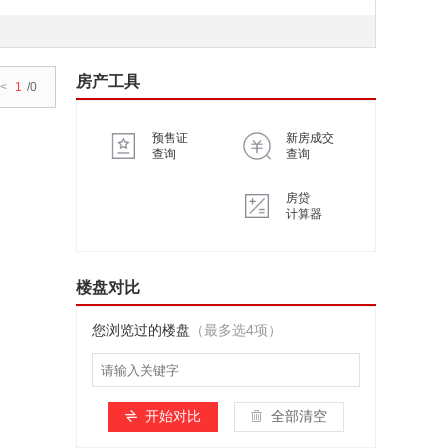
房产工具
<
1
/0
预售证
新房成交
查询
查询
房贷
计算器
楼盘对比
您浏览过的楼盘
（最多选4项）
开始对比
全部清空