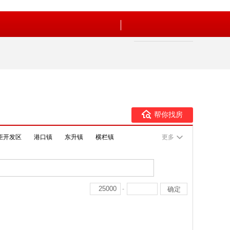
帮你找房
炬开发区
港口镇
东升镇
横栏镇
更多
-