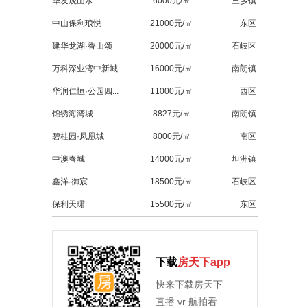
华发观山水
6000元/㎡
三乡镇
中山保利琅悦
21000元/㎡
东区
建华龙湖·香山颂
20000元/㎡
石岐区
万科深业湾中新城
16000元/㎡
南朗镇
华润仁恒·公园四...
11000元/㎡
西区
锦绣海湾城
8827元/㎡
南朗镇
碧桂园·凤凰城
8000元/㎡
南区
中澳春城
14000元/㎡
坦洲镇
鑫洋·御宸
18500元/㎡
石岐区
保利天珺
15500元/㎡
东区
下载
房天下app
快来下载房天下
直播 vr 航拍看