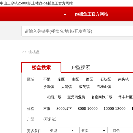
中山三乡镇25000以上楼盘-pa捕鱼王官方网站
pa捕鱼王官方网站
>
中山楼盘
户型搜索
楼盘搜索
区域
不限
东区
南区
西区
石岐区
南头镇
沙溪镇
大涌镇
板芙镇
五桂山镇
柏丽广场
宝元商业街
名座商旅广场
华丰片区
价格
不限
8000以下
8000-10000
10000-12000
户型
(可多选)
类型
售卖
特色
更多条件：