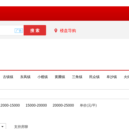
楼盘导购
古镇镇
东凤镇
小榄镇
黄圃镇
三角镇
民众镇
阜沙镇
火
12000-15000
15000-20000
20000-25000
单价(元/平)
支持房聊