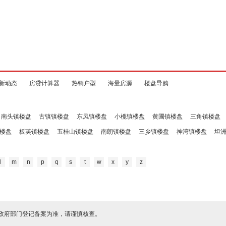
新动态
房贷计算器
热销户型
海量房源
楼盘导购
南头镇楼盘
古镇镇楼盘
东凤镇楼盘
小榄镇楼盘
黄圃镇楼盘
三角镇楼盘
楼盘
板芙镇楼盘
五桂山镇楼盘
南朗镇楼盘
三乡镇楼盘
神湾镇楼盘
坦
l
m
n
p
q
s
t
w
x
y
z
政府部门登记备案为准，请谨慎核查。