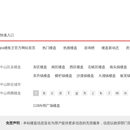
快速入口
pa捕鱼王官方网站首页
热门楼盘
热搜楼盘
咨询榜
楼盘新动态
房
中山区县楼盘
东区楼盘
南区楼盘
西区楼盘
石岐区楼盘
南头镇楼盘
东升镇楼盘
横栏镇楼盘
沙溪镇楼盘
大涌镇楼盘
板芙
中山附近城市
中山商圈楼盘
0
b
c
d
f
g
h
j
k
l
m
n
118向明广场楼盘
免责声明
：本站楼盘信息旨在为用户提供更多信息的无偿服务，信息以政府部门